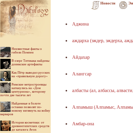
Новости
Эн
Аджина
аждарха (эждер, эждерха, ажда
Неизвестные факты о
гибели Помпеи
Айдахар
В озере Титикака найдены
доинкские артефакты
Как Пётр выводил русских
Алангсар
на «правильную дорогу»
Римские метростроевцы
наткнулись на «Дом
албасты (ал, албассы, алваст
центуриона», которому
почти две тысячи лет
Найденные в болоте
Алпамыш (Алпамыс, Алпамы
останки позволят по-
новому взглянуть на войну
варваров
История косметики: от
Амбар-она
древнеегипетских средств
до каталога Avon