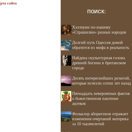
рта сайта
ПОИСК:
Хэллоуин по-нашему
«Страшилки» разных народов
Долгий путь Одиссея домой
обратится из мифа в реальность
Найдена скульптурная голова
древней богини в британском
городе
Десять интереснейших религий,
которые исчезли сотни лет назад
Пятнадцать невероятных фактов
о божественном пантеоне
ацтеков
Фольклор аборигенов отражает
изменения очертаний материка
за 10 тысячелетий