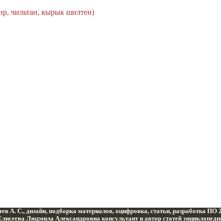
ир, чильтан, кырык шилтен)
ев А. С., дизайн, подборка материалов, оцифровка, статьи, разработка ПО
Елисеева Людмила Александровна консультант и автор статей энциклопеди