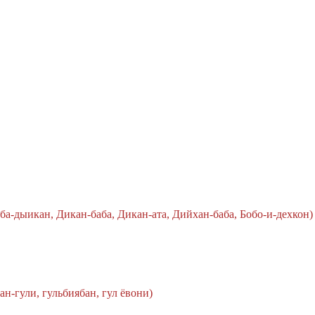
ба-дыикан, Дикан-баба, Дикан-ата, Дийхан-баба, Бобо-и-дехкон)
ан-гули, гульбиябан, гул ёвони)