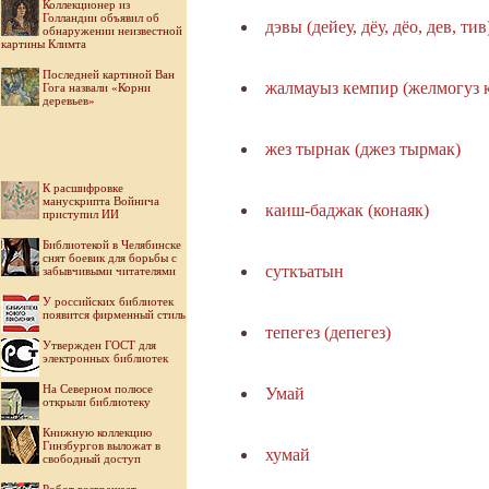
Коллекционер из
Голландии объявил об
дэвы (дейеу, дёу, дёо, дев, тив
обнаружении неизвестной
картины Климта
Последней картиной Ван
жалмауыз кемпир (желмогуз 
Гога назвали «Корни
деревьев»
жез тырнак (джез тырмак)
К расшифровке
манускрипта Войнича
каиш-баджак (конаяк)
приступил ИИ
Библиотекой в Челябинске
снят боевик для борьбы с
суткъатын
забывчивыми читателями
У российских библиотек
появится фирменный стиль
тепегез (депегез)
Утвержден ГОСТ для
электронных библиотек
На Северном полюсе
Умай
открыли библиотеку
Книжную коллекцию
Гинзбургов выложат в
хумай
свободный доступ