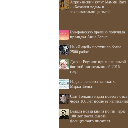
Африканский культ Мамми Вата
- «Хозяйки воды» и
заклинательницы змей
Букеровскую премию получила
ирландка Анна Бернс
На «Лицей» поступило более
2500 работ
Джоан Роулинг признали самой
богатой писательницей 2016
года
Издана неизвестная сказка
Марка Твена
Сын Толкина издал повесть отца
через 100 лет после ее написания
Вышла новая книга почти через
100 лет после смерти
французского писателя