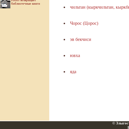
Робот возвращает
библиотечные книги
чильтан (кыркчильтан, кыркб
Чорос (Цорос)
эв бекчиси
ювха
яда
© Злыгост