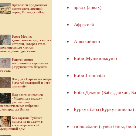
Археологи продолжают
арвох (арвах)
исследовать древний
город Мохенджо-Даро
Афрасиаб
Берта Моризо -
единственная художница в
Ашыкайдын
истории, которая стала
полноправным членом
авангардного движения
Биби-Мушкилькушо
Рентген помог
восстановить картину из
разрушенного Везувием
города
Биби-Сеншаби
Для Дега Парижская опера
была лабораторией и «его
спальней»
Бобо-Дехкон (Баба-дайхан, Ба
Под слоем живописи
«Мадонны в скалах»
рассмотрели
первоначальные наброски
Буркут-баба (Буркут-дивана)
Леонардо да Винчи
Как картина Рубенса
попала на продажу в
южноафриканский
гюль-ябани (гуляй баны, биаб
аукционный дом