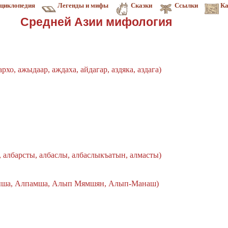
циклопедия
Легенды и мифы
Сказки
Ссылки
Ка
Средней Азии мифология
рхо, ажыдаар, аждаха, айдагар, аздяка, аздага)
и, албарсты, албаслы, албаслыкъатын, алмасты)
ша, Алпамша, Алып Мямшян, Алып-Манаш)