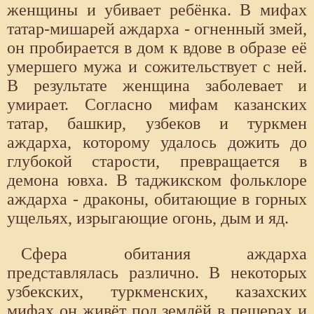
женщины и убивает ребёнка. В мифах
татар-мишарей аждарха - огненный змей,
он пробирается в дом к вдове в образе её
умершего мужа и сожительствует с ней.
В результате женщина заболевает и
умирает. Согласно мифам казанских
татар, башкир, узбеков и туркмен
аждарха, которому удалось дожить до
глубокой старости, превращается в
демона ювха. В таджикском фольклоре
аждарха - драконы, обитающие в горных
ущельях, изрыгающие огонь, дым и яд.
Сфера обитания аждарха
представлялась различно. В некоторых
узбекских, туркменских, казахских
мифах он живёт под землёй в пещерах и