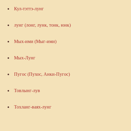
Кул-тэттэ-лунг
лунг (лонг, лунк, тонк, юнк)
Мых-ими (Мыг-ими)
Мых-Лунг
Пугос (Пухос, Анки-Пугос)
Товлынг-лув
Тохланг-ваях-лунг