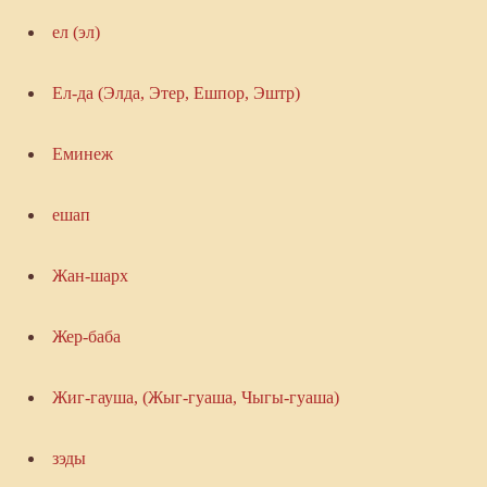
ел (эл)
Ел-да (Элда, Этер, Ешпор, Эштр)
Еминеж
ешап
Жан-шарх
Жер-баба
Жиг-гауша, (Жыг-гуаша, Чыгы-гуаша)
зэды