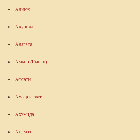
Адиюх
Акуанда
Алагата
Амыш (Емыш)
Афсати
Ахсартагката
Ахумида
Ацамаз