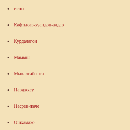
испы
Кафтысар-хуандон-алдар
Курдалагон
Мамыш
Мыкалгабырта
Нарджхеу
Насрен-жаче
Ошхамахо