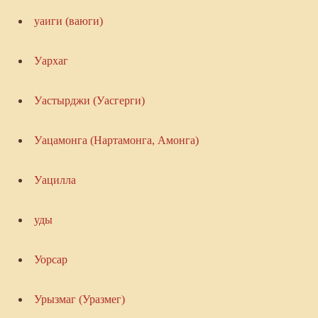
уаиги (ваюги)
Уархаг
Уастырджи (Уасгерги)
Уацамонга (Нартамонга, Амонга)
Уацилла
уды
Уорсар
Урызмаг (Уразмег)