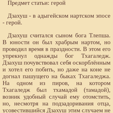
Предмет статьи: герой
Дзахуш - в адыгейском нартском эпосе
- герой.
Дзахуш считался сыном бога Тлепша.
В юности он был храбрым нартом, но
проводил время в праздности. В этом его
упрекнул однажды бог Тхагаледж.
Дзахуш почувствовал себя оскорблённым
и хотел его побить, но даже на коне не
догнал пашущего на быках Тхагаледжа.
На одном из пиров, на котором
Тхагаледж был тхамадой (тамадой),
возник удобный случай ему отомстить,
но, несмотря на подзадоривания отца,
усовестившийся Дзахуш этим случаем не