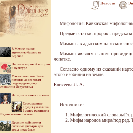
Новости
Эн
Мифология: Кавказская мифология
Предмет статьи: пророк - предсказ
Мамыш - в адыгском нартском эпосе
В Мехико нашли
ацтекскую башню из
Мамыш являлся сыном провидицы
черепов
лопатке.
Пионы в мировой истории
и культуре
Согласно одному из сказаний нартс
этого изобилия на земле.
Магнитное поле Земли
помогло археологам
подтвердить дату
Елисеева Л. А.
сожжения Иерусалима
История испанского языка
Совершенные
Источники:
орудия указали на
бурное развитие в
Индии каменного века
Мифологический словарь/Гл. ре
Мифы народов мира/под ред. Ток
Древние майя имели
сложные фильтры для
воды, подобные