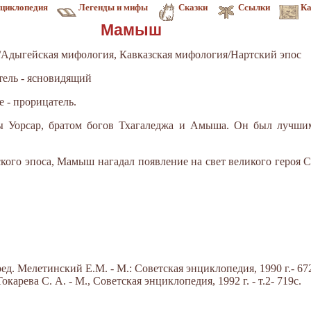
циклопедия
Легенды и мифы
Сказки
Ссылки
Ка
Мамыш
/Адыгейская мифология, Кавказская мифология/Нартский эпос
атель - ясновидящий
 - прорицатель.
 Уорсар, братом богов Тхагаледжа и Амыша. Он был лучшим
кого эпоса, Мамыш нагадал появление на свет великого героя С
д. Мелетинский Е.М. - М.: Советская энциклопедия, 1990 г.- 672
арева С. А. - М., Советская энциклопедия, 1992 г. - т.2- 719с.