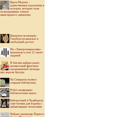
Берта Моризо -
единственная художница в
истории, которая стала
полноправным членом
авангардного движения
Книжную коллекцию
Гинзбургов выложат в
свободный доступ
На «Электронекрасовке»
выложили в сеть 12 тысяч
изданий
В Англии найден ранее
неизвестный фрагмент
средневековой легенды
про короля Артура
На Северном полюсе
открыли библиотеку
Робот возвращает
библиотечные книги
Библиотекой в Челябинске
снят боевик для борьбы с
забывчивыми читателями
Найден экземпляр Первого