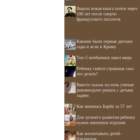
Вышла новая книга почти через
100 лет после смерти
французского писателя
Какими были первые детские
сады и ясли в Крыму
Топ-5 необычных школ мира
Ребенку снятся страшные сны:
что делать?
Вместо сказок на ночь ученые
рекомендуют решать с детьми
задачи
Как менялась Барби за 57 лет
Для лучшего развития ребенку
нужен минимум игрушек
Как воспитывать детей-
близнецов