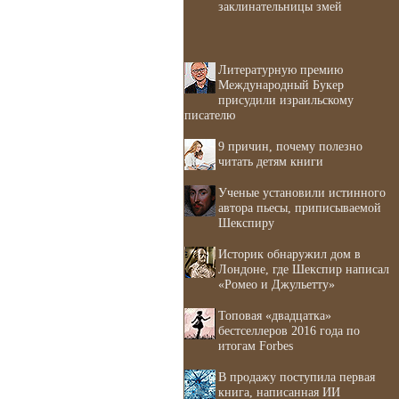
заклинательницы змей
Литературную премию
Международный Букер
присудили израильскому
писателю
9 причин, почему полезно
читать детям книги
Ученые установили истинного
автора пьесы, приписываемой
Шекспиру
Историк обнаружил дом в
Лондоне, где Шекспир написал
«Ромео и Джульетту»
Топовая «двадцатка»
бестселлеров 2016 года по
итогам Forbes
В продажу поступила первая
книга, написанная ИИ