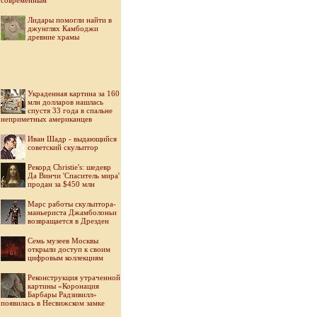
современным
Лидары помогли найти в
джунглях Камбоджи
древние храмы
Украденная картина за 160
млн долларов нашлась
спустя 33 года в спальне
неприметных американцев
Иван Шадр - выдающийся
советский скульптор
Рекорд Christie's: шедевр
Да Винчи 'Спаситель мира'
продан за $450 млн
Марс работы скульптора-
маньериста Джамболоньи
возвращается в Дрезден
Семь музеев Москвы
открыли доступ к своим
цифровым коллекциям
Реконструкция утраченной
картины «Коронация
Барбары Радзивилл»
появилась в Несвижском замке