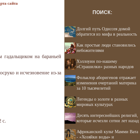
рта сайта
ПОИСК:
Долгий путь Одиссея домой
обратится из мифа в реальность
Как простые люди становились
небожителями
 гадальщиком на бараньей
Хэллоуин по-нашему
«Страшилки» разных народов
осруко и исчезновение из-за
Фольклор аборигенов отражает
изменения очертаний материка
за 10 тысячелетий
Легенды о золоте в разных
мировых культурах
Десять интереснейших религий,
 с.
которые исчезли сотни лет назад
Африканский культ Мамми Вата
- «Хозяйки воды» и