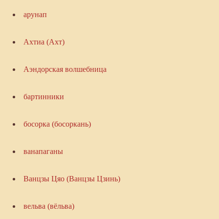
арунап
Ахтиа (Ахт)
Аэндорская волшебница
бартинники
босорка (босоркань)
ванапаганы
Ванцзы Цяо (Ванцзы Цзинь)
вельва (вёльва)