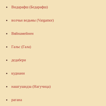
Видарафш (Бедарафш)
волчьи ведьмы (Vargamor)
Вяйнамейнен
Гальс (Гала)
дедабери
кудиани
нашгушидза (Нагучица)
рагана