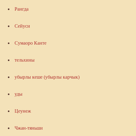
Рангда
Сейуси
Сумаоро Канте
тельхины
убырлы кеше (убырлы карчык)
уды
Цеунеж
Чжан-тяньши