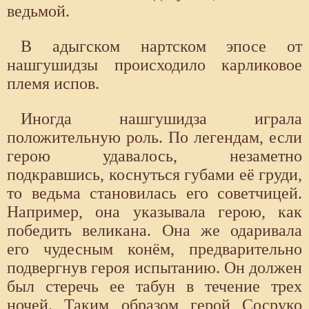
ведьмой.
В адыгском нартском эпосе от
нашгушидзы происходило карликовое
племя испов.
Иногда нашгушидза играла
положительную роль. По легендам, если
герою удавалось, незаметно
подкравшись, коснуться губами её груди,
то ведьма становилась его советчицей.
Например, она указывала герою, как
победить великана. Она же одаривала
его чудесным конём, предварительно
подвергнув героя испытанию. Он должен
был стеречь ее табун в течение трех
ночей. Таким образом герой Сосруко