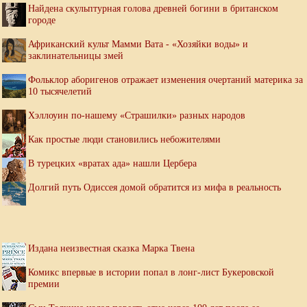
Найдена скульптурная голова древней богини в британском
городе
Африканский культ Мамми Вата - «Хозяйки воды» и
заклинательницы змей
Фольклор аборигенов отражает изменения очертаний материка за
10 тысячелетий
Хэллоуин по-нашему «Страшилки» разных народов
Как простые люди становились небожителями
В турецких «вратах ада» нашли Цербера
Долгий путь Одиссея домой обратится из мифа в реальность
Издана неизвестная сказка Марка Твена
Комикс впервые в истории попал в лонг-лист Букеровской
премии