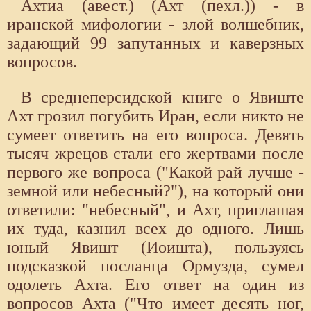
Ахтиа (авест.) (Ахт (пехл.)) - в
иранской мифологии - злой волшебник,
задающий 99 запутанных и каверзных
вопросов.
В среднеперсидской книге о Явиште
Ахт грозил погубить Иран, если никто не
сумеет ответить на его вопроса. Девять
тысяч жрецов стали его жертвами после
первого же вопроса ("Какой рай лучше -
земной или небесный?"), на который они
ответили: "небесный", и Ахт, приглашая
их туда, казнил всех до одного. Лишь
юный Явишт (Иоишта), пользуясь
подсказкой посланца Ормузда, сумел
одолеть Ахта. Его ответ на один из
вопросов Ахта ("Что имеет десять ног,