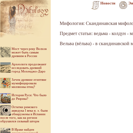
Новости
Эн
Мифология: Скандинавская мифол
Предмет статьи: ведьма - колдун - м
Вельва (вёльва) - в скандинавской
Мост через реку Волхов
может быть самым
древним в России
Археологи продолжают
исследовать древний
город Мохенджо-Даро
Зачем древние египтяне
мумифицировали
миллионы птиц?
История Руси: Что было
до Рюрика?
Остатки римского
акведука I века н. э. были
обнаружены в Испании
после того, как на регион
обрушился сильный шторм
В Ираке найден