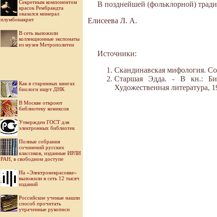
Секретным компонентом
В позднейшей (фольклорной) тради
красок Рембрандта
оказался минерал
плумбонакрит
Елисеева Л. А.
В сеть выложили
коллекционные экспонаты
из музея Метрополитен
Источники:
Скандинавская мифология. Сост.
Старшая Эдда. - В кн.: Би
Как в старинных книгах
Художественная литература, 1
биологи ищут ДНК
В Москве откроют
библиотеку комиксов
Утвержден ГОСТ для
электронных библиотек
Полные собрания
сочинений русских
классиков, изданные ИРЛИ
РАН, в свободном доступе
На «Электронекрасовке»
выложили в сеть 12 тысяч
изданий
Российские ученые нашли
способ прочитать
утраченные рукописи