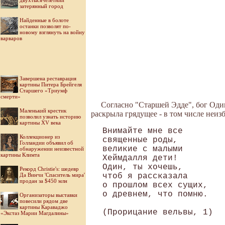
двухтысячелетний
затерянный город
Найденные в болоте
останки позволят по-
новому взглянуть на войну
варваров
Завершена реставрация
картины Питера Брейгеля
Старшего «Триумф
смерти»
Согласно "Старшей Эдде", бог Оди
Маленький крестик
раскрыла грядущее - в том числе неиз
позволил узнать историю
картины XV века
Внимайте мне все

Коллекционер из
священные роды,

Голландии объявил об
великие с малыми

обнаружении неизвестной
картины Климта
Хеймдалля дети!

Один, ты хочешь,

Рекорд Christie's: шедевр
Да Винчи 'Спаситель мира'
чтоб я рассказала

продан за $450 млн
о прошлом всех сущих,

о древнем, что помню.

Организаторы выставки
повесили рядом две
картины Караваджо
«Экстаз Марии Магдалины»