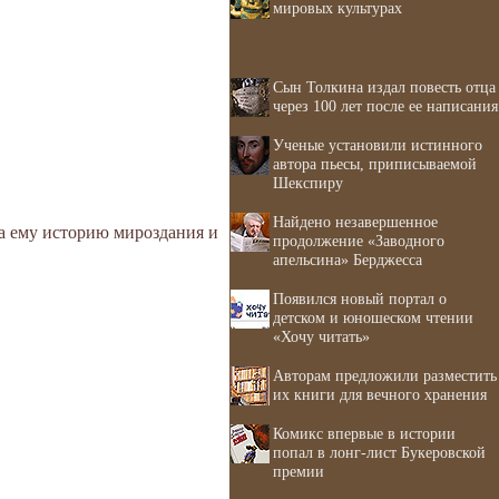
мировых культурах
Сын Толкина издал повесть отца
через 100 лет после ее написания
Ученые установили истинного
автора пьесы, приписываемой
Шекспиру
Найдено незавершенное
ла ему историю мироздания и
продолжение «Заводного
апельсина» Берджесса
Появился новый портал о
детском и юношеском чтении
«Хочу читать»
Авторам предложили разместить
их книги для вечного хранения
Комикс впервые в истории
попал в лонг-лист Букеровской
премии