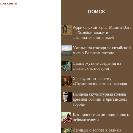
рта сайта
ПОИСК:
Африканский культ Мамми Вата
- «Хозяйки воды» и
заклинательницы змей
Ученые подтвердили китайский
миф о Великом потопе
Самые жуткие создания из
славянских поверий
Хэллоуин по-нашему
«Страшилки» разных народов
Найдена скульптурная голова
древней богини в британском
городе
Как простые люди становились
небожителями
Легенды о золоте в разных