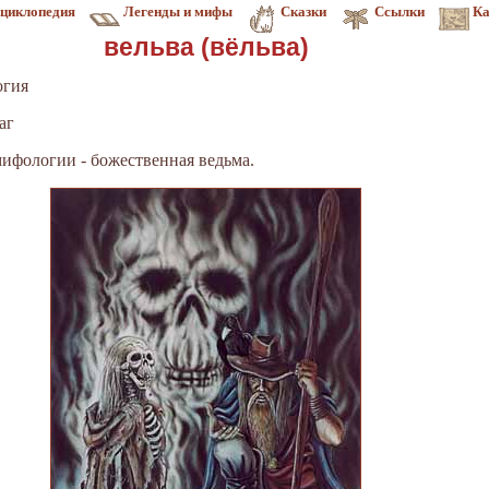
циклопедия
Легенды и мифы
Сказки
Ссылки
Ка
вельва (вёльва)
огия
аг
 мифологии - божественная ведьма.