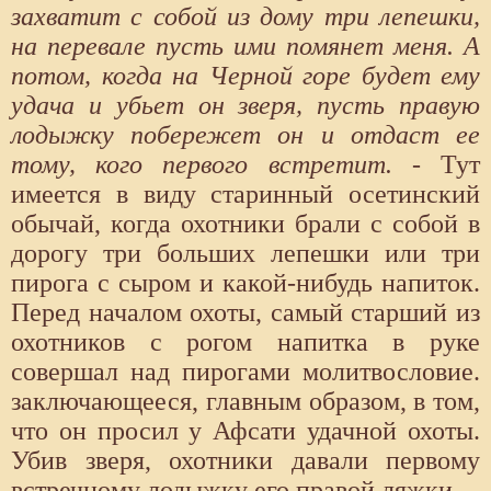
захватит с собой из дому три лепешки,
на перевале пусть ими помянет меня. А
потом, когда на Черной горе будет ему
удача и убьет он зверя, пусть правую
лодыжку побережет он и отдаст ее
тому, кого первого встретит.
- Тут
имеется в виду старинный осетинский
обычай, когда охотники брали с собой в
дорогу три больших лепешки или три
пирога с сыром и какой-нибудь напиток.
Перед началом охоты, самый старший из
охотников с рогом напитка в руке
совершал над пирогами молитвословие.
заключающееся, главным образом, в том,
что он просил у Афсати удачной охоты.
Убив зверя, охотники давали первому
встречному лодыжку его правой ляжки.