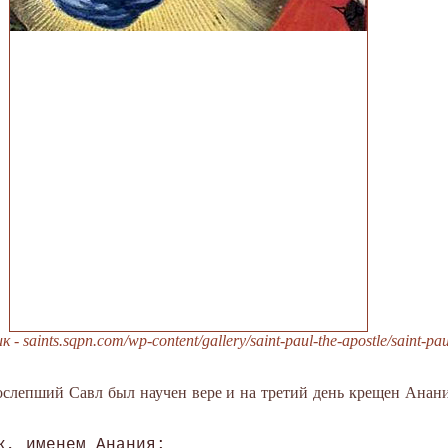
 saints.sqpn.com/wp-content/gallery/saint-paul-the-apostle/saint-pau
ослепший Савл был научен вере и на третий день крещен Анан
к, именем Анания; 
