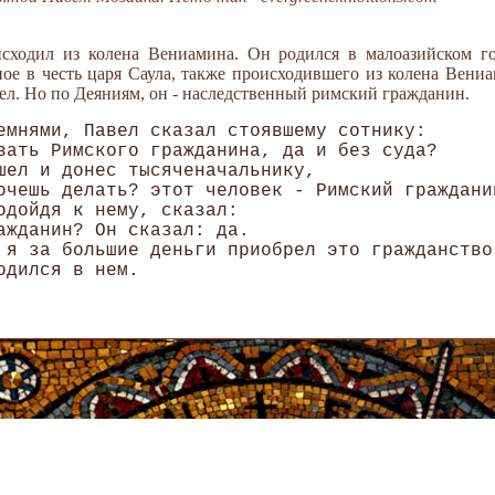
исходил из колена Вениамина. Он родился в малоазийском г
ное в честь царя Саула, также происходившего из колена Вениа
л. Но по Деяниям, он - наследственный римский гражданин.
емнями, Павел сказал стоявшему сотнику: 

вать Римского гражданина, да и без суда? 

шел и донес тысяченачальнику, 

очешь делать? этот человек - Римский гражданин
одойдя к нему, сказал: 

ажданин? Он сказал: да. 

 я за большие деньги приобрел это гражданство.
дился в нем.
