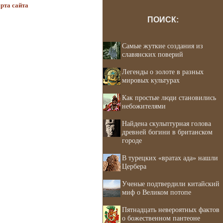
рта сайта
ПОИСК:
Самые жуткие создания из
славянских поверий
Легенды о золоте в разных
мировых культурах
Как простые люди становились
небожителями
Найдена скульптурная голова
древней богини в британском
городе
В турецких «вратах ада» нашли
Цербера
Ученые подтвердили китайский
миф о Великом потопе
Пятнадцать невероятных фактов
о божественном пантеоне