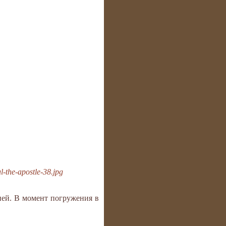
l-the-apostle-38.jpg
ией. В момент погружения в