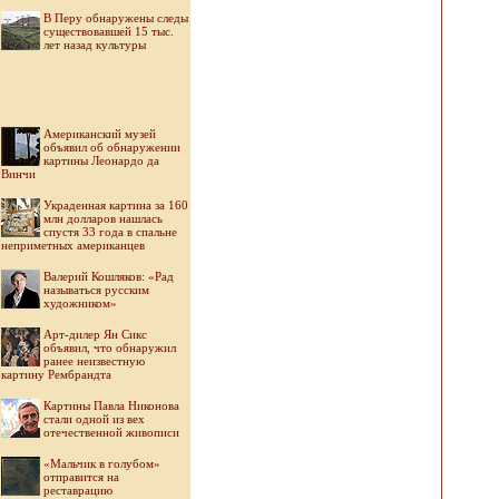
В Перу обнаружены следы
существовавшей 15 тыс.
лет назад культуры
Американский музей
объявил об обнаружении
картины Леонардо да
Винчи
Украденная картина за 160
млн долларов нашлась
спустя 33 года в спальне
неприметных американцев
Валерий Кошляков: «Рад
называться русским
художником»
Арт-дилер Ян Сикс
объявил, что обнаружил
ранее неизвестную
картину Рембрандта
Картины Павла Никонова
стали одной из вех
отечественной живописи
«Мальчик в голубом»
отправится на
реставрацию