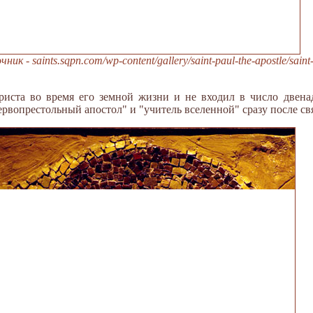
- saints.sqpn.com/wp-content/gallery/saint-paul-the-apostle/saint-p
иста во время его земной жизни и не входил в число двенад
рвопрестольный апостол" и "учитель вселенной" сразу после свя