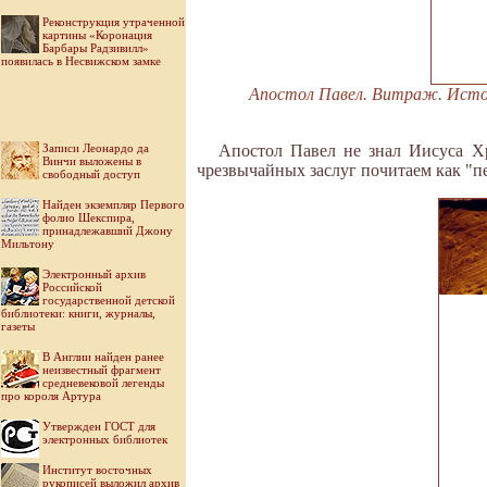
Реконструкция утраченной
картины «Коронация
Барбары Радзивилл»
появилась в Несвижском замке
Апостол Павел. Витраж. Источник 
Записи Леонардо да
Апостол Павел не знал Иисуса Хр
Винчи выложены в
чрезвычайных заслуг почитаем как "пе
свободный доступ
Найден экземпляр Первого
фолио Шекспира,
принадлежавший Джону
Мильтону
Электронный архив
Российской
государственной детской
библиотеки: книги, журналы,
газеты
В Англии найден ранее
неизвестный фрагмент
средневековой легенды
про короля Артура
Утвержден ГОСТ для
электронных библиотек
Институт восточных
рукописей выложил архив