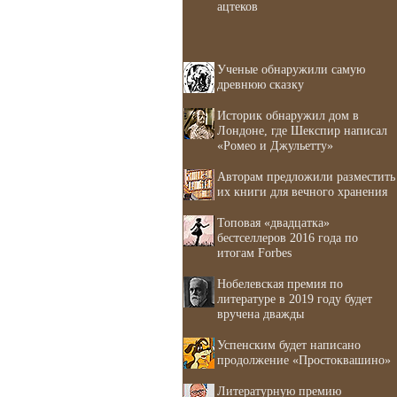
ацтеков
Ученые обнаружили самую
древнюю сказку
Историк обнаружил дом в
Лондоне, где Шекспир написал
«Ромео и Джульетту»
Авторам предложили разместить
их книги для вечного хранения
Топовая «двадцатка»
бестселлеров 2016 года по
итогам Forbes
Нобелевская премия по
литературе в 2019 году будет
вручена дважды
Успенским будет написано
продолжение «Простоквашино»
Литературную премию