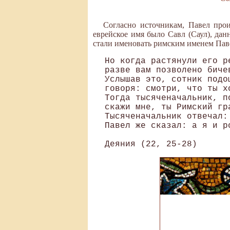
Согласно источникам, Павел про
еврейское имя было Савл (Саул), дан
стали именовать римским именем Паве
Но когда растянули его р
разве вам позволено биче
Услышав это, сотник подо
говоря: смотри, что ты х
Тогда тысяченачальник, п
скажи мне, ты Римский гр
Тысяченачальник отвечал:
Павел же сказал: а я и ро