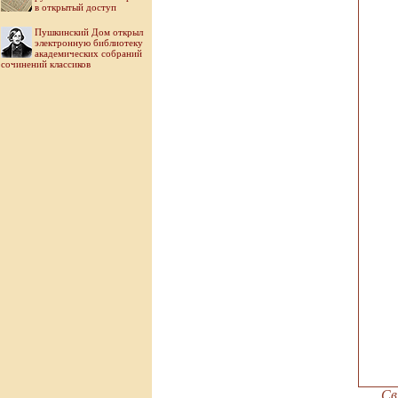
в открытый доступ
Пушкинский Дом открыл
электронную библиотеку
академических собраний
сочинений классиков
Св