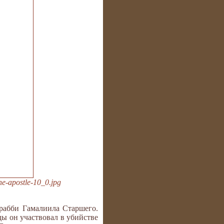
he-apostle-10_0.jpg
 рабби Гамалиила Старшего.
ы он участвовал в убийстве