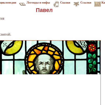
циклопедия
Легенды и мифы
Сказки
Ссылки
Ка
Павел
гия
святой.