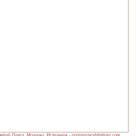
ятой Павел. Мозаика. Источник - evergreenexhibitions.com