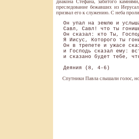
диакона Стефана, забитого камнями
преследование бежавших из Иерусал
призвал его к служению. С неба проли
Он упал на землю и услыш
Савл, Савл! что ты гонишь
Он сказал: кто Ты, Госпо
Я Иисус, Которого ты гон
Он в трепете и ужасе ска
и Господь сказал ему: вс
и сказано будет тебе, чт
Спутники Павла слышали голос, но 