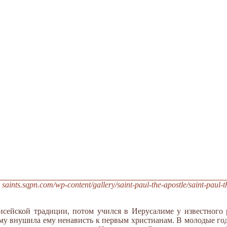
nts.sqpn.com/wp-content/gallery/saint-paul-the-apostle/saint-paul-t
исейской традиции, потом учился в Иерусалиме у известного
му внушила ему ненависть к первым христианам. В молодые год