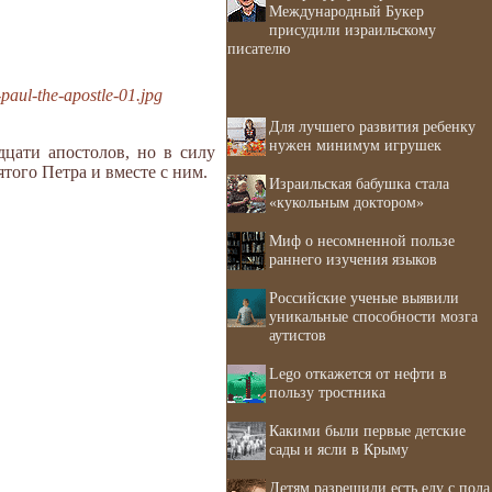
Международный Букер
присудили израильскому
писателю
aul-the-apostle-01.jpg
Для лучшего развития ребенку
нужен минимум игрушек
цати апостолов, но в силу
того Петра и вместе с ним.
Израильская бабушка стала
«кукольным доктором»
Миф о несомненной пользе
раннего изучения языков
Российские ученые выявили
уникальные способности мозга
аутистов
Lego откажется от нефти в
пользу тростника
Какими были первые детские
сады и ясли в Крыму
Детям разрешили есть еду с пола