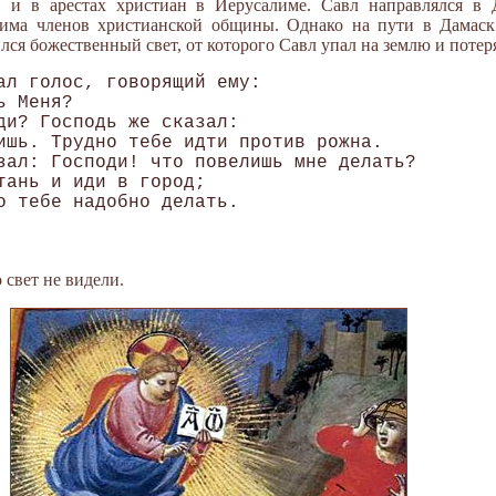
, и в арестах христиан в Иерусалиме. Савл направлялся в Д
има членов христианской общины. Однако на пути в Дамаск
лся божественный свет, от которого Савл упал на землю и потер
ал голос, говорящий ему: 

 Меня? 

ди? Господь же сказал: 

ишь. Трудно тебе идти против рожна. 

зал: Господи! что повелишь мне делать? 

тань и иди в город; 

о тебе надобно делать.

свет не видели.