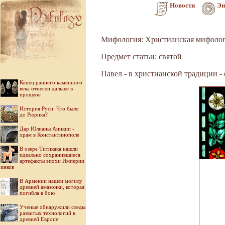
Новости
Эн
Мифология: Христианская мифоло
Предмет статьи: святой
Павел - в христианской традиции - 
Конец раннего каменного
века отнесли дальше в
прошлое
История Руси: Что было
до Рюрика?
Дар Юлианы Аникии -
храм в Константинополе
В озере Титикака нашли
идеально сохранившиеся
артефакты эпохи Империи
инков
В Армении нашли могилу
древней амазонки, которая
погибла в бою
Ученые обнаружили следы
развитых технологий в
древней Европе