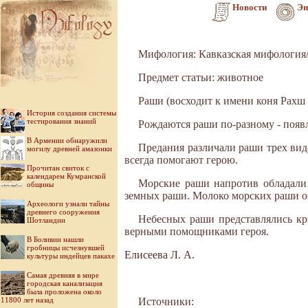
Новости
Эн
Мифология: Кавказская мифология
Предмет статьи: животное
Раши (восходит к имени коня Рахш в
История создания системы
тестирования знаний
Рождаются раши по-разному - появл
В Армении обнаружили
Предания различали раши трех вид
могилу древней амазонки
всегда помогают герою.
Прочитан свиток с
календарем Кумранской
Морские раши напротив обладали
общины
земных раши. Молоко морских раши об
Археологи узнали тайны
древнего сооружения
Небесных раши представлялись кр
Шотландии
верными помощниками героя.
В Боливии нашли
гробницы исчезнувшей
Елисеева Л. А.
культуры индейцев пакахе
Самая древняя в мире
городская канализация
была проложена около
11800 лет назад
Источники: