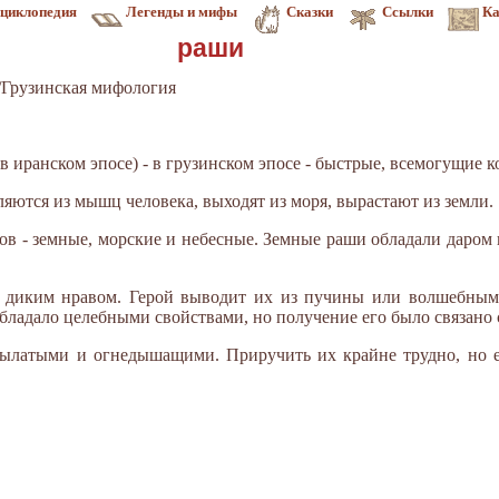
циклопедия
Легенды и мифы
Сказки
Ссылки
Ка
раши
/Грузинская мифология
 иранском эпосе) - в грузинском эпосе - быстрые, всемогущие к
яются из мышц человека, выходят из моря, вырастают из земли.
ов - земные, морские и небесные. Земные раши обладали даром 
 диким нравом. Герой выводит их из пучины или волшебным
ладало целебными свойствами, но получение его было связано 
ылатыми и огнедышащими. Приручить их крайне трудно, но ес