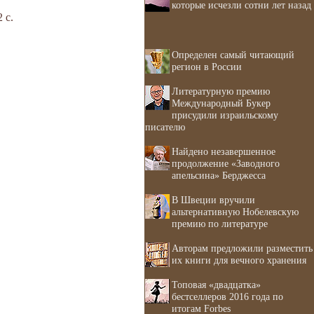
которые исчезли сотни лет назад
 с.
Определен самый читающий
регион в России
Литературную премию
Международный Букер
присудили израильскому
писателю
Найдено незавершенное
продолжение «Заводного
апельсина» Берджесса
В Швеции вручили
альтернативную Нобелевскую
премию по литературе
Авторам предложили разместить
их книги для вечного хранения
Топовая «двадцатка»
бестселлеров 2016 года по
итогам Forbes