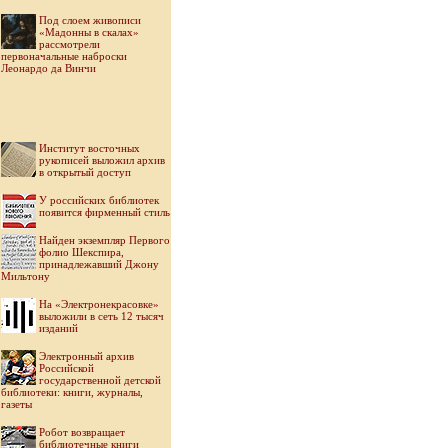
Под слоем живописи
«Мадонны в скалах»
рассмотрели
первоначальные наброски
Леонардо да Винчи
Институт восточных
рукописей выложил архив
в открытый доступ
У российских библиотек
появится фирменный стиль
Найден экземпляр Первого
фолио Шекспира,
принадлежавший Джону
Мильтону
На «Электронекрасовке»
выложили в сеть 12 тысяч
изданий
Электронный архив
Российской
государственной детской
библиотеки: книги, журналы,
газеты
Робот возвращает
библиотечные книги