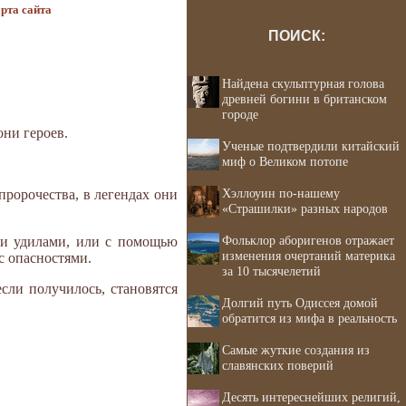
рта сайта
ПОИСК:
Найдена скульптурная голова
древней богини в британском
городе
они героев.
Ученые подтвердили китайский
миф о Великом потопе
Хэллоуин по-нашему
пророчества, в легендах они
«Страшилки» разных народов
Фольклор аборигенов отражает
и удилами, или с помощью
изменения очертаний материка
с опасностями.
за 10 тысячелетий
ли получилось, становятся
Долгий путь Одиссея домой
обратится из мифа в реальность
Самые жуткие создания из
славянских поверий
Десять интереснейших религий,