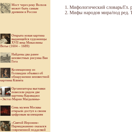
Мост через реку Волхов
Мифологический словарь/Гл. ре
может быть самым
древним в России
Мифы народов мира/под ред. Ток
Открыта новая картина
выдающейся художницы
XVII века Микаэлины
Вотье (1604 – 1689)
Найдены два ранее
неизвестных рисунка Ван
Гога
Коллекционер из
Голландии объявил об
обнаружении неизвестной
картины Климта
Организаторы выставки
повесили рядом две
картины Караваджо
«Экстаз Марии Магдалины»
Семь музеев Москвы
открыли доступ к своим
цифровым коллекциям
«Святой Иероним»
Пармиджанино оказался
современной подделкой