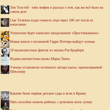
Лев Толстой - пять мифов и рассказ о том, как же всё было на
самом деле
Сын Толкина издал повесть отца через 100 лет после ее
написания
Успенским будет написано продолжение «Простоквашино»
Новые книги о вселенной Гарри Поттера выйдут осенью
10 малоизвестных фактов из жизни Рэя Брэдбери
Издана неизвестная сказка Марка Твена
Ученые установили истинного автора пьесы, приписываемой
Шекспиру
Какими были первые детские сады и ясли в Крыму
Пять способов помочь ребенку с аутизмом жить лучше