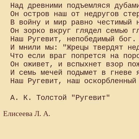
Над древними подъемляся дубами
Он остров наш от недругов стер
В войну и мир равно честимый н
Он зорко вкруг глядел семью гл
Наш Ругевит, непобедимый бог.

И мнили мы: "Жрецы твердят нед
Что если враг попрется на поро
Он оживет, и вспыхнет взор пож
И семь мечей подымет в гневе я
Наш Ругевит, наш оскорбленный 
Елисеева Л. А.