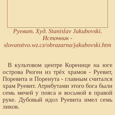
Руевит. Худ. Stanislav Jakubovski.
Источник -
slovanstvo.wz.cz/obrazarna/jakubovski.htm
В культовом центре Коренице на юге
острова Рюген из трёх храмов - Руевит,
Поревита и Поренута - главным считался
храм Руевит. Атрибутами этого бога были
семь мечей у пояса и восьмой в правой
руке. Дубовый идол Руевита имел семь
ликов.