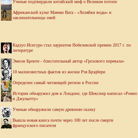
Ученые подтвердили китайский миф о Великом потопе
Африканский культ Мамми Вата - «Хозяйки воды» и
заклинательницы змей
Кадзуо Исигуро стал лауреатом Нобелевской премии 2017 г. по
литературе
Эмили Бронте - блистательный автор «Грозового перевала»
10 малоизвестных фактов из жизни Рэя Брэдбери
Определен самый читающий регион в России
Историк обнаружил дом в Лондоне, где Шекспир написал «Ромео
и Джульетту»
Ученые обнаружили самую древнюю сказку
Вышла новая книга почти через 100 лет после смерти
французского писателя