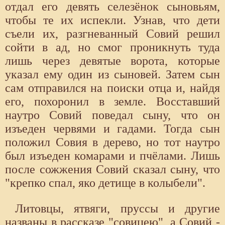
отдал его девять селезёнок сыновьям,
чтобы те их испекли. Узнав, что дети
съели их, разгневанный Совий решил
сойти в ад, но смог проникнуть туда
лишь через девятые ворота, которые
указал ему один из сыновей. Затем сын
сам отправился на поиски отца и, найдя
его, похоронил в земле. Восставший
наутро Совий поведал сыну, что он
изъеден червями и гадами. Тогда сын
положил Совия в дерево, но тот наутро
был изъеден комарами и пчёлами. Лишь
после сожжения Совий сказал сыну, что
"крепко спал, яко детище в колыбели".
Литовцы, ятвяги, пруссы и другие
названы в рассказе "совицею", а Совий -