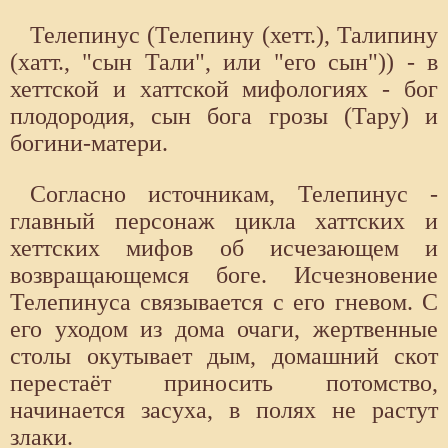
Телепинус (Телепину (хетт.), Талипину
(хатт., "сын Тали", или "его сын")) - в
хеттской и хаттской мифологиях - бог
плодородия, сын бога грозы (Тару) и
богини-матери.
Согласно источникам, Телепинус -
главный персонаж цикла хаттских и
хеттских мифов об исчезающем и
возвращающемся боге. Исчезновение
Телепинуса связывается с его гневом. С
его уходом из дома очаги, жертвенные
столы окутывает дым, домашний скот
перестаёт приносить потомство,
начинается засуха, в полях не растут
злаки.