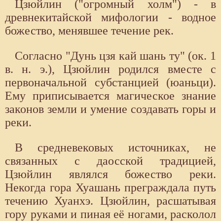
Цзюйлин ("огромный холм") - в
древнекитайской мифологии - водное
божество, менявшее течение рек.
Согласно "Дунь цзя кай шань ту" (ок. 1
в. н. э.), Цзюйлин родился вместе с
первоначальной субстанцией (юаньци).
Ему приписывается магическое знание
законов земли и умение создавать горы и
реки.
В средневековых источниках, не
связанных с даосской традицией,
Цзюйлин являлся божество реки.
Некогда гора Хуашань преграждала путь
течению Хуанхэ. Цзюйлин, расшатывая
гору руками и пиная её ногами, расколол