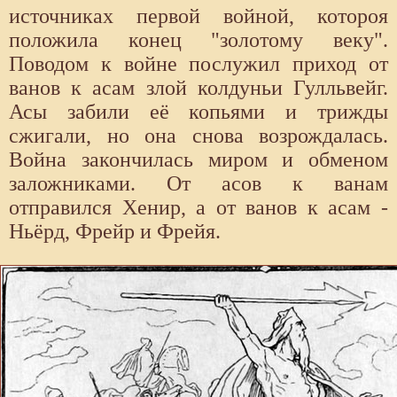
источниках первой войной, котороя
положила конец "золотому веку".
Поводом к войне послужил приход от
ванов к асам злой колдуньи Гулльвейг.
Асы забили её копьями и трижды
сжигали, но она снова возрождалась.
Война закончилась миром и обменом
заложниками. От асов к ванам
отправился Хенир, а от ванов к асам -
Ньёрд, Фрейр и Фрейя.