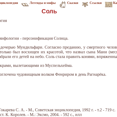
циклопедия
Легенды и мифы
Сказки
Ссылки
Ка
Соль
огия
й мифологии - персонификация Солнца.
, дочерью Мундильфари. Согласно преданию, у смертного чел
олько был восхищен их красотой, что назвал сына Мани (месяц
абрали его детей на небо. Соль стала править конями, впряженн
скрами, вылетающими из Муспельхейма.
 поглочена чудовищным волком Фенриром в день Рагнарёка.
арева С. А. - М., Советская энциклопедия, 1992 г. - т.2 - 719 с.
 К. Королев. - М.: Эксмо, 2004. - 592 с., илл