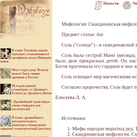
Новости
Эн
Мифология: Скандинавская мифол
Предмет статьи: бог
Соль ("солнце") - в скандинавско
В озере Титикака нашли
идеально сохранившиеся
Соль была сестрой Мани (месяца)
артефакты эпохи Империи
было двое прекрасных детей. Он наст
инков
Богов прогневала его гордыня и они з
Мост через реку Волхов
может быть самым
Соль освещает мир магическими и
древним в России
История ранней
Согласно пророчеству, Соль будет
геометрии: от Древнего
Египта до Древнего Китая
Елисеева Л. А.
«Древнейший храм мира»
снова открылся для
посетителей
В плане древнейшего
Источники:
мегалитического
комплекса обнаружили
Мифы народов мира/под ред. Ток
скрытый геометрический рисунок
Скандинавская мифология. Сост.