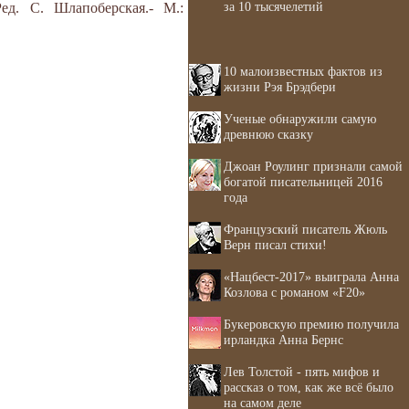
за 10 тысячелетий
ед. С. Шлапоберская.- М.:
10 малоизвестных фактов из
жизни Рэя Брэдбери
Ученые обнаружили самую
древнюю сказку
Джоан Роулинг признали самой
богатой писательницей 2016
года
Французский писатель Жюль
Верн писал стихи!
«Нацбест-2017» выиграла Анна
Козлова с романом «F20»
Букеровскую премию получила
ирландка Анна Бернс
Лев Толстой - пять мифов и
рассказ о том, как же всё было
на самом деле