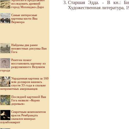
Археологи продолжают
Старшая Эдда. - В кн.: Би
исследовать древний
город Мохенджо-Даро
Художественная литература, 1
Самые интересные
картины кисти Яна
Вермеера
Найдены два ранее
неизвестных рисунка Ван
Гога
Рентген помог
восстановить картину из
разрушенного Везувием
города
Украденная картина за 160
млн долларов нашлась
спустя 33 года в спальне
неприметных американцев
Последней картиной Ван
Гога назвали «Корни
деревьев»
Секретным компонентом
красок Рембрандта
оказался минерал
плумбонакрит