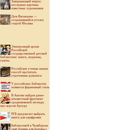
Завершающий штрих:
последние картины
известных художников
Дом Васнецова —
сохранившийся уголок
старой Москвы
Электронный архив
Российской
государственной детской
библиотеки: книги, журналы,
газеты
Российские ученые нашли
способ прочитать
утраченные рукописи
У российских библиотек
появится фирменный стиль
В Англии найден ранее
неизвестный фрагмент
средневековой легенды
про короля Артура
РГБ предлагает выбрать
книги для оцифровки
Библиотекой в Челябинске
снят боевик для борьбы с