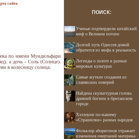
рта сайта
ПОИСК:
Ученые подтвердили китайский
миф о Великом потопе
Долгий путь Одиссея домой
обратится из мифа в реальность
овека по имени Мундильфари
Легенды о золоте в разных
), а дочь - Соль (Солнце).
мировых культурах
ыми в колесницу солнца.
Самые жуткие создания из
славянских поверий
Найдена скульптурная голова
древней богини в британском
городе
Хэллоуин по-нашему
«Страшилки» разных народов
Фольклор аборигенов отражает
изменения очертаний материка