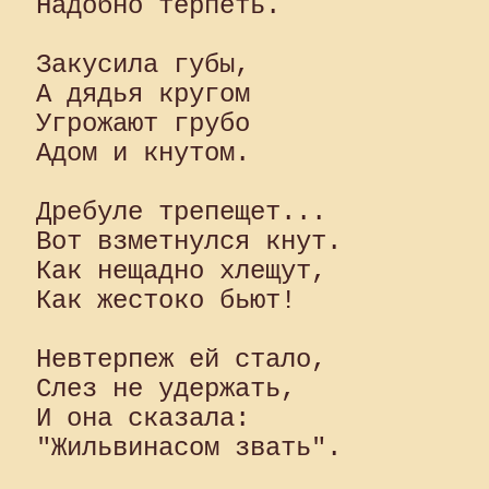
Надобно терпеть.

Закусила губы,

А дядья кругом

Угрожают грубо

Адом и кнутом.

Дребуле трепещет...

Вот взметнулся кнут.

Как нещадно хлещут,

Как жестоко бьют!

Невтерпеж ей стало,

Слез не удержать,

И она сказала:
