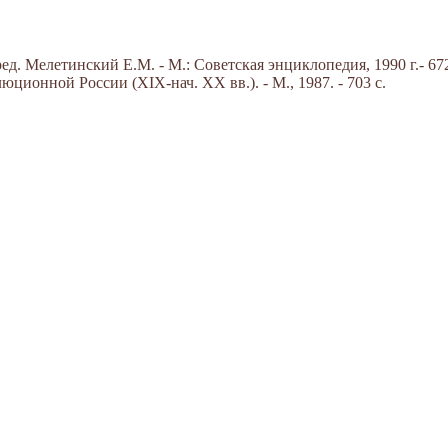
д. Мелетинский Е.М. - М.: Советская энциклопедия, 1990 г.- 672
ционной России (XIX-нач. XX вв.). - М., 1987. - 703 с.