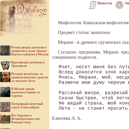
Новости
Эн
Мифология: Кавказская мифология
Предмет статьи: животное
Мерани - в древних грузинских ска
Руины дворца ацтекского
правителя и дома Эрнана
Согласно преданиям, Мерани пред
Кортеса найдены в Мехико
совершении подвигов.
Королевская гробница в
Притлвелле
Мчит, несет меня без пут
Вслед доносится злое кар
История косметики: от
Мчись, Мерани, мой, несд
древнеегипетских средств
до каталога Avon
Размечи мою думу черную в
В Мехико нашли
ацтекскую башню из
Рассекай вихри, разрезай
черепов
Скачи быстрее, чтоб легч
Не ведай страха, мой кон
Потерянный античный
город Тенея найден
Вал Адриана в
Елисеева Л. А.
Великобритании или
Римская стена