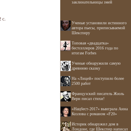
заклинательницы змей
 с.
Ученые установили истинного
автора пьесы, приписываемой
Шекспиру
Топовая «двадцатка»
бестселлеров 2016 года по
итогам Forbes
Ученые обнаружили самую
древнюю сказку
На «Лицей» поступило более
2500 работ
Французский писатель Жюль
Верн писал стихи!
«Нацбест-2017» выиграла Анна
Козлова с романом «F20»
Историк обнаружил дом в
Лондоне, где Шекспир написал