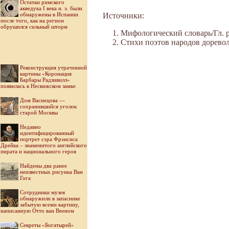
Остатки римского
акведука I века н. э. были
обнаружены в Испании
Источники:
после того, как на регион
обрушился сильный шторм
Мифологический словарь/Гл. ре
Стихи поэтов народов дореволю
Реконструкция утраченной
картины «Коронация
Барбары Радзивилл»
появилась в Несвижском замке
Дом Васнецова —
сохранившийся уголок
старой Москвы
Недавно
идентифицированный
портрет сэра Фрэнсиса
Дрейка – знаменитого английского
пирата и национального героя
Найдены два ранее
неизвестных рисунка Ван
Гога
Cотрудники музея
обнаружили в запаснике
забытую всеми картину,
написанную Отто ван Вееном
Секреты «Богатырей»