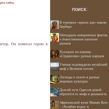
рта сайта
ПОИСК:
В турецких «вратах ада» нашли
Цербера
Пятнадцать невероятных фактов
о божественном пантеоне
ацтеков
ветер. Он помогал герою в
Хэллоуин по-нашему
«Страшилки» разных народов
Ученые подтвердили китайский
миф о Великом потопе
Легенды о золоте в разных
мировых культурах
Долгий путь Одиссея домой
обратится из мифа в реальность
Африканский культ Мамми Вата
- «Хозяйки воды» и