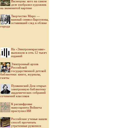
Васнецова: кого на самом
деле изобразил художник
на знаменитой картине
Творчество Миро —
важный символ Барселоны,
оставивший след в облике
города
На «Электронекрасовке»
выложили в сеть 12 тысяч
изданий
Электронный архив
Российской
государственной детской
библиотеки: книги, журналы,
газеты
Пушкинский Дом открыл
электронную библиотеку
академических собраний
сочинений классиков
К расшифровке
манускрипта Войнича
приступил ИИ
Российские ученые нашли
способ прочитать
утраченные рукописи