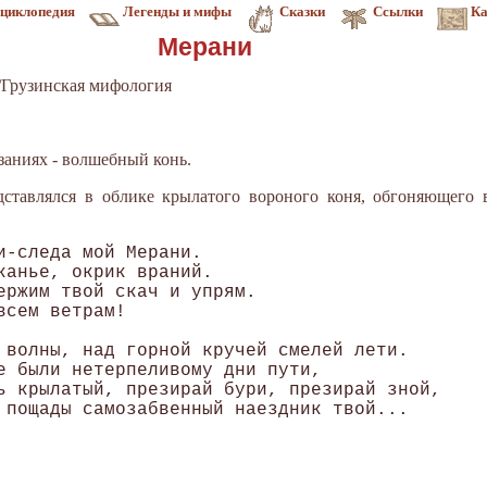
циклопедия
Легенды и мифы
Сказки
Ссылки
Ка
Мерани
/Грузинская мифология
заниях - волшебный конь.
ставлялся в облике крылатого вороного коня, обгоняющего 
и-следа мой Мерани.

канье, окрик враний.

ержим твой скач и упрям.

сем ветрам!

 волны, над горной кручей смелей лети.

е были нетерпеливому дни пути, 

ь крылатый, презирай бури, презирай зной,
