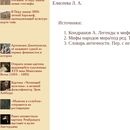
обезьяна: в Перу нашли
Елисеева Л. А.
новые геоглифы
В Перу нашли 3800-
летний барельеф,
принадлежащий культуре
норте-чико
Источники:
Кондрашов А. Легенды и мифы 
Мифы народов мира/под ред. Ток
Словарь античности. Пер. с нем
Артемизии Джентилески,
её называют одной из
первых феминисток в
истории
Открыта новая картина
выдающейся художницы
XVII века Микаэлины
Вотье (1604 – 1689)
Картина «Читающий
мужчина» и великий
фальсификатор Эрик
Хебборн
«Мальчик в голубом»
отправится на
реставрацию
Ранее неизвестную
картину Рембрандта
выставят в музее
Амстердама