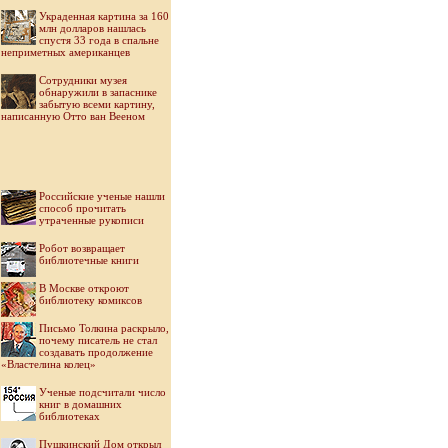
Украденная картина за 160
млн долларов нашлась
спустя 33 года в спальне
неприметных американцев
Cотрудники музея
обнаружили в запаснике
забытую всеми картину,
написанную Отто ван Вееном
Российские ученые нашли
способ прочитать
утраченные рукописи
Робот возвращает
библиотечные книги
В Москве откроют
библиотеку комиксов
Письмо Толкина раскрыло,
почему писатель не стал
создавать продолжение
«Властелина колец»
Ученые подсчитали число
книг в домашних
библиотеках
Пушкинский Дом открыл