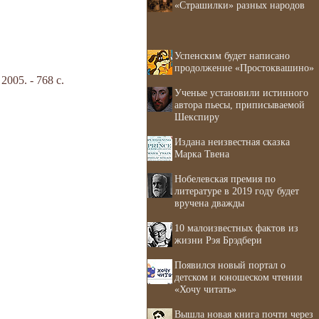
«Страшилки» разных народов
Успенским будет написано
продолжение «Простоквашино»
05. - 768 с.
Ученые установили истинного
автора пьесы, приписываемой
Шекспиру
Издана неизвестная сказка
Марка Твена
Нобелевская премия по
литературе в 2019 году будет
вручена дважды
10 малоизвестных фактов из
жизни Рэя Брэдбери
Появился новый портал о
детском и юношеском чтении
«Хочу читать»
Вышла новая книга почти через