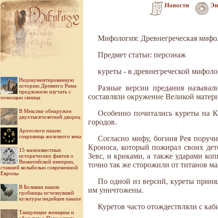
Новости
Эн
Мифология: Древнегреческая мифо
Предмет статьи: персонаж
куреты - в древнегреческой мифоло
Недокументированную
историю Древнего Рима
Разные версии предания называли
предложили изучать с
составляли окружение Великой матер
помощью свинца
В Мексике обнаружен
Особенно по­читались куреты на К
двухтысячелетний дворец
городов.
Археологи нашли
сокровища железного века
Согласно мифу, богиня Рея поручи
Кроноса, который пожирал своих дет
15 малоизвестных
Зевс, и криками, а также ударами ко
исторических фактов о
Византийской империи,
точно так же сторожили от тита­нов м
ставшей колыбелью современной
Европы
По одной из версий, куреты приня
В Боливии нашли
им уничтожены.
гробницы исчезнувшей
культуры индейцев пакахе
Куретов часто отождествляли с каб
Танцующие женщина и