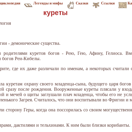
циклопедия
Легенды и мифы
Сказки
Ссылки
Ка
куреты
логия
гии - демонические существа.
 родителями куретов богов - Рею, Гею, Афину, Гелиоса. Вм
и богов Реи-Кибелы.
рите, где их даже различали по именам, а некоторых счита­ли
ла куретам охрану своего младенца-сына, будущего царя богов 
ей сразу после рождения. Вооруженные куреты плясали у входа
пий и мечей о щиты заглушали плач младенца, чтобы его не ус
аленького Загрея. Считалось, что они воспитывали во Фригии и 
ли сторону Геры, когда она поссорилась со своим могущественн
ирами, дакти­лями и тельхинами. К ним были близки корибанты.