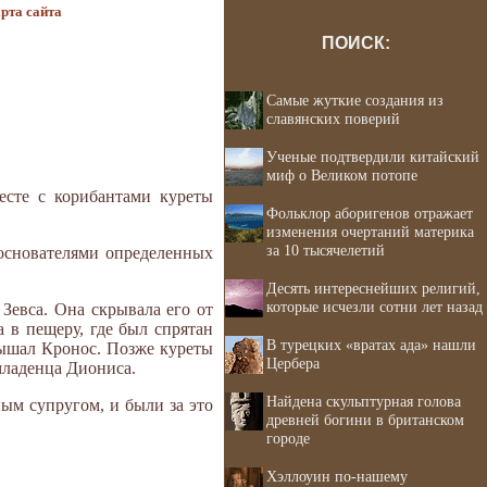
рта сайта
ПОИСК:
Самые жуткие создания из
славянских поверий
Ученые подтвердили китайский
миф о Великом потопе
есте с корибантами куреты
Фольклор аборигенов отражает
изменения очертаний материка
за 10 тысячелетий
 основателями определенных
Десять интереснейших религий,
которые исчезли сотни лет назад
Зевса. Она скрывала его от
 в пещеру, где был спрятан
В турецких «вратах ада» нашли
лышал Кронос. Позже куреты
Цербера
младенца Диониса.
Найдена скульптурная голова
ым супругом, и были за это
древней богини в британском
городе
Хэллоуин по-нашему