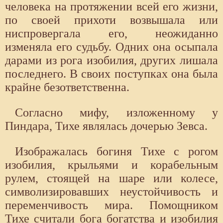
человека на протяжении всей его жизни,
по своей прихоти возвышала или
ниспровергала его, не­ожиданно
изменяла его судьбу. Одних она осыпала
дарами из рога изо­билия, других лишала
последнего. В своих поступках она была
крайне безответственна.
Согласно мифу, изложенному у
Пиндара, Тихе являлась дочерью Зевса.
Изображалась богиня Тихе с рогом
изобилия, крыльями и ко­рабельным
рулем, стоящей на шаре или колесе,
символизировавших не­устойчивость и
переменчивость мира. Помощником
Тихе считали бога богатства и изобилия