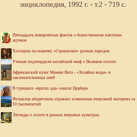
энциклопедия, 1992 г. - т.2 - 719 с.
Пятнадцать невероятных фактов о божественном пантеоне
ацтеков
Хэллоуин по-нашему «Страшилки» разных народов
Ученые подтвердили китайский миф о Великом потопе
Африканский культ Мамми Вата - «Хозяйки воды» и
заклинательницы змей
В турецких «вратах ада» нашли Цербера
Фольклор аборигенов отражает изменения очертаний материка за
10 тысячелетий
Легенды о золоте в разных мировых культурах