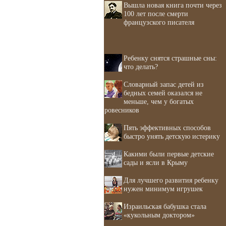
Вышла новая книга почти через
100 лет после смерти
французского писателя
Ребенку снятся страшные сны:
что делать?
Словарный запас детей из
бедных семей оказался не
меньше, чем у богатых
ровесников
Пять эффективных способов
быстро унять детскую истерику
Какими были первые детские
сады и ясли в Крыму
Для лучшего развития ребенку
нужен минимум игрушек
Израильская бабушка стала
«кукольным доктором»