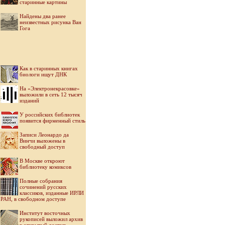
старинные картины
Найдены два ранее
неизвестных рисунка Ван
Гога
Как в старинных книгах
биологи ищут ДНК
На «Электронекрасовке»
выложили в сеть 12 тысяч
изданий
У российских библиотек
появится фирменный стиль
Записи Леонардо да
Винчи выложены в
свободный доступ
В Москве откроют
библиотеку комиксов
Полные собрания
сочинений русских
классиков, изданные ИРЛИ
РАН, в свободном доступе
Институт восточных
рукописей выложил архив