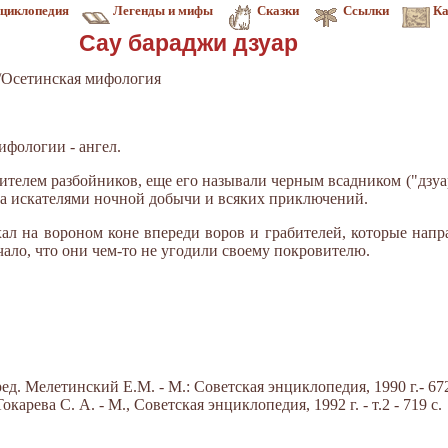
циклопедия
Легенды и мифы
Сказки
Ссылки
Ка
Сау бараджи дзуар
/Осетинская мифология
ифологии - ангел.
ителем разбойников, еще его называли черным всадником ("дзуар
 за искателями ночной добычи и всяких приключений.
хал на вороном коне впереди воров и грабителей, которые напр
чало, что они чем-то не угодили своему покровителю.
д. Мелетинский Е.М. - М.: Советская энциклопедия, 1990 г.- 672
арева С. А. - М., Советская энциклопедия, 1992 г. - т.2 - 719 с.