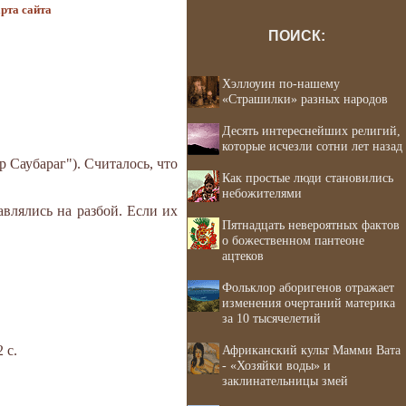
рта сайта
ПОИСК:
Хэллоуин по-нашему
«Страшилки» разных народов
Десять интереснейших религий,
которые исчезли сотни лет назад
 Саубараг"). Считалось, что
Как простые люди становились
небожителями
авлялись на разбой. Если их
Пятнадцать невероятных фактов
о божественном пантеоне
ацтеков
Фольклор аборигенов отражает
изменения очертаний материка
за 10 тысячелетий
 с.
Африканский культ Мамми Вата
- «Хозяйки воды» и
заклинательницы змей