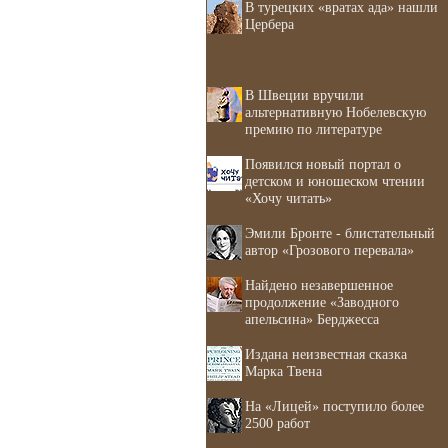
В турецких «вратах ада» нашли
Цербера
В Швеции вручили
альтернативную Нобелевскую
премию по литературе
Появился новый портал о
детском и юношеском чтении
«Хочу читать»
Эмили Бронте - блистательный
автор «Грозового перевала»
Найдено незавершенное
продолжение «Заводного
апельсина» Берджесса
Издана неизвестная сказка
Марка Твена
На «Лицей» поступило более
2500 работ