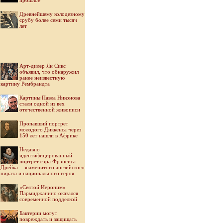
прошлое
Древнейшему колодезному
срубу более семи тысяч
лет
Арт-дилер Ян Сикс
объявил, что обнаружил
ранее неизвестную
картину Рембрандта
Картины Павла Никонова
стали одной из вех
отечественной живописи
Пропавший портрет
молодого Диккенса через
150 лет нашли в Африке
Недавно
идентифицированный
портрет сэра Фрэнсиса
Дрейка – знаменитого английского
пирата и национального героя
«Святой Иероним»
Пармиджанино оказался
современной подделкой
Бактерии могут
повреждать и защищать