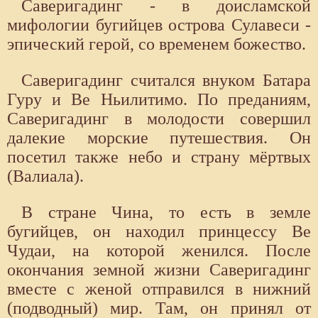
Саверигадинг - в доисламской
мифологии бугийцев острова Сулавеси -
эпический герой, со временем божество.
Саверигадинг считался внуком Батара
Гуру и Be Ньилитимо. По преданиям,
Саверигадинг в молодости совершил
далекие морские путешествия. Он
посетил также небо и страну мёртвых
(Валиала).
В стране Чина, то есть в земле
бугийцев, он находил принцессу Be
Чудаи, на которой женился. После
окончания земной жизни Саверигадинг
вместе с женой отправился в нижний
(подводный) мир. Там, он принял от