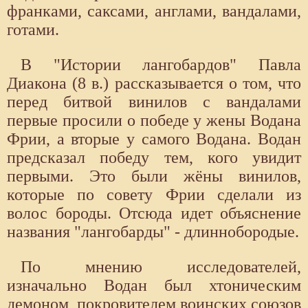
франками, саксами, англами, вандалами,
готами.
В "Истории лангобардов" Павла
Диакона (8 в.) рассказывается о том, что
перед битвой винилов с вандалами
первые просили о победе у жены Водана
Фрии, а вторые у самого Водана. Водан
предсказал победу тем, кого увидит
первыми. Это были жёны винилов,
которые по совету Фрии сделали из
волос бороды. Отсюда идет объяснение
названия "лангобарды" - длиннобородые.
По мнению исследователей,
изначально Водан был хтоническим
демоном, покровителем воинских союзов