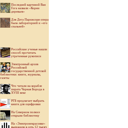
Последней картиной Ван
Гога назвали «Корни
деревьев»
Для Дега Парижская опера
была лабораторией и «его
спальней»
Российские ученые нашли
способ прочитать
утраченные рукописи
Электронный архив
Российской
государственной детской
библиотеки: книги, журналы,
газеты
Что читали на корабле
пирата Черная Борода в
XVIII веке
РГБ предлагает выбрать
книги для оцифровки
На Северном полюсе
открыли библиотеку
На «Электронекрасовке»
выложили в сеть 12 тысяч