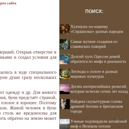
рта сайта
ПОИСК:
Хэллоуин по-нашему
«Страшилки» разных народов
Самые жуткие создания из
славянских поверий
мерший. Открыв отверстие в
Долгий путь Одиссея домой
риками и создал условия для
обратится из мифа в реальность
Легенды о золоте в разных
ались в ходе специального
мировых культурах
буни души сразу нескольких
Десять интереснейших религий,
которые исчезли сотни лет назад
ьют одежду и др. Для живого
ия, буни предстаёт страной,
Найдена скульптурная голова
а плохое в хорошее. Поэтому
древней богини в британском
мали. Живой человек в буни
городе
я столь же вредоносны для
вить обратно на землю может
Ученые подтвердили китайский
миф о Великом потопе