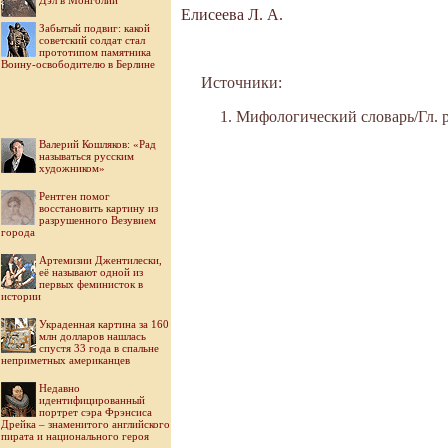
Дэл в Монголии
Елисеева Л. А.
Забытый подвиг: какой
советский солдат стал
прототипом памятника
Воину-освободителю в Берлине
Источники:
Мифологический словарь/Гл. ре
Валерий Кошляков: «Рад
называться русским
художником»
Рентген помог
восстановить картину из
разрушенного Везувием
города
Артемизии Джентилески,
её называют одной из
первых феминисток в
истории
Украденная картина за 160
млн долларов нашлась
спустя 33 года в спальне
неприметных американцев
Недавно
идентифицированный
портрет сэра Фрэнсиса
Дрейка – знаменитого английского
пирата и национального героя