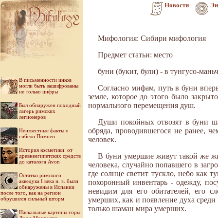
Новости
Эн
Мифология: Сибири мифология
Предмет статьи: место
буни (букит, були) - в тунгусо-ма
В письменности инков
могли быть зашифрованы
Согласно мифам, путь в буни впер
не только цифры
земле, которое до этого было закрыт
нормального перемещения душ.
Был обнаружен походный
лагерь римских
легионеров
Души покойных отвозят в буни ш
обряда, проводившегося не ранее, че
Неизвестные факты о
гибели Помпеи
человек.
История косметики: от
В буни умершие живут такой же жи
древнеегипетских средств
до каталога Avon
человека, случайно попавшего в загро
где солнце светит тускло, небо как т
Остатки римского
акведука I века н. э. были
похоронный инвентарь - одежду, пос
обнаружены в Испании
невидим для его обитателей, его с
после того, как на регион
обрушился сильный шторм
умерших, как и появление духа среди
только шаман мира умерших.
Наскальные картины горы