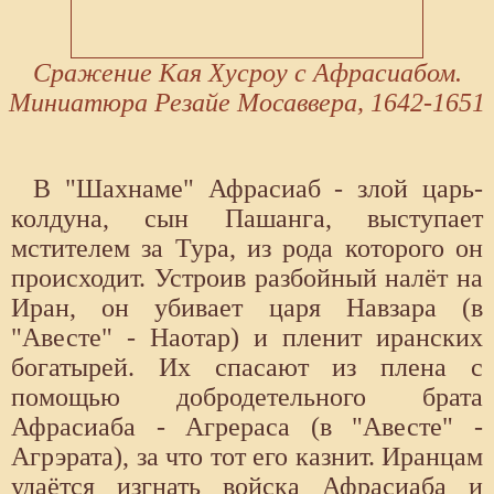
Сражение Кая Хусроу с Афрасиабом.
Миниатюра Резайе Мосаввера, 1642-1651
В "Шахнаме" Афрасиаб - злой царь-
колдуна, сын Пашанга, выступает
мстителем за Тура, из рода которого он
происходит. Устроив разбойный налёт на
Иран, он убивает царя Навзара (в
"Авесте" - Наотар) и пленит иранских
богатырей. Их спасают из плена с
помощью добродетельного брата
Афрасиаба - Агрераса (в "Авесте" -
Агрэрата), за что тот его казнит. Иранцам
удаётся изгнать войска Афрасиаба и