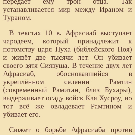
передает ему трон отца. Так
устанавливается мир между Ираном и
Тураном.
В текстах 10 в. Афрасиаб выступает
чародеем, который принадлежит к
потомству царя Нуха (библейского Ноя)
и живёт две тысячи лет. Он убивает
своего зятя Сиявуша. В течение двух лет
Афрасиаб, обосновавшийся в
укреплённом селении Рамтин
(современный Рамитан, близ Бухары),
выдерживает осаду войск Кая Хусроу, но
тот всё же овладевает Рамтином и
убивает его.
Сюжет о борьбе Афрасиаба против