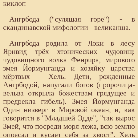
киклоп
Ангрбода ("сулящая горе") - в
скандинавской мифологии - великанша.
Ангрбода родила от Локи в лесу
Ярнвид трёх хтонических чудовищ:
чудовищного волка Фенpupa, мирового
змея Йормунганда и хозяйку царства
мёртвых - Хель. Дети, рожденные
Ангрбодой, напугали богов (пророчица-
вельва открыла божествам грядущее и
предрекла гибель). Змея Йормунганда
Один низверг в Мировой океан, и, как
говорится в "Младшей Эдде", "так вырос
Змей, что посреди моря лежа, всю землю
опоясал и кусает себя за хвост". Хель