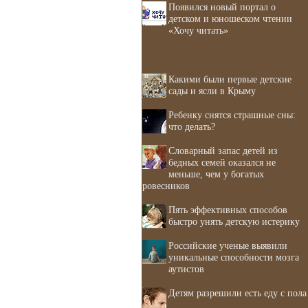
Появился новый портал о
детском и юношеском чтении
«Хочу читать»
Какими были первые детские
сады и ясли в Крыму
Ребенку снятся страшные сны:
что делать?
Словарный запас детей из
бедных семей оказался не
меньше, чем у богатых
ровесников
Пять эффективных способов
быстро унять детскую истерику
Российские ученые выявили
уникальные способности мозга
аутистов
Детям разрешили есть еду с пола