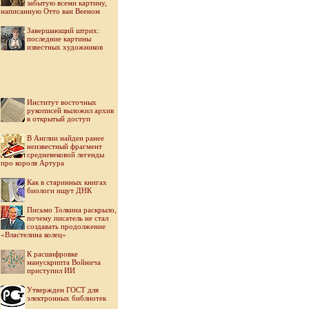
забытую всеми картину,
написанную Отто ван Вееном
Завершающий штрих:
последние картины
известных художников
Институт восточных
рукописей выложил архив
в открытый доступ
В Англии найден ранее
неизвестный фрагмент
средневековой легенды
про короля Артура
Как в старинных книгах
биологи ищут ДНК
Письмо Толкина раскрыло,
почему писатель не стал
создавать продолжение
«Властелина колец»
К расшифровке
манускрипта Войнича
приступил ИИ
Утвержден ГОСТ для
электронных библиотек