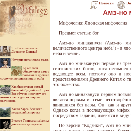
Новости
Эн
Амэ-но 
Мифология: Японская мифология
Предмет статьи: бог
Амэ-но минакануси (Амэ-но мин
величественного центра неба") - в яп
Что было на месте
Древнего Египта?
неба и земли.
История испанского языка
Амэ-но минакануси первое из тре
Археологи
синтоистских богов, хотя несомнен
обнаружили самое
ведающее всем, поэтому оно и нос
большое и древнее
сооружение цивилизации майя
представлениями Древнего Китая о тв
это божество.
Как был открыт самый
большой буддийский храм
Боробудур и почему его
Амэ-но минакануси первым появляе
нижняя часть до сих пор не
являтся первым из семи несотворённ
расчищена
явившихся без пары. Он, как и друг
Канал Карла Великого -
Однако когда в последующих мифах 
неудавшийся проект
посредством гадания, имеются в виду
В озере Титикака найдены
доинкские артефакты
По версии "Кодзики", Амэ-но мин
третье место среди пятерых боже