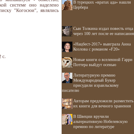
В турецких «вратах ада» нашли
кой системе оно наделено
Цербера
иску "Когосюи", являлись
Сын Толкина издал повесть отца
через 100 лет после ее написания
«Нацбест-2017» выиграла Анна
Козлова с романом «F20»
 с.
Новые книги о вселенной Гарри
Поттера выйдут осенью
Литературную премию
Международный Букер
присудили израильскому
писателю
Авторам предложили разместить
их книги для вечного хранения
В Швеции вручили
альтернативную Нобелевскую
премию по литературе