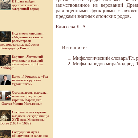
В Ираке найден
заимствованное из верований Древ
двухтысячелетний
затерянный город
равноценными функциями с автохто
предками знатных японских родов.
Елисеева Л. А.
Под слоем живописи
«Мадонны в скалах»
рассмотрели
первоначальные наброски
Источники:
Леонардо да Винчи
Картина «Читающий
Мифологический словарь/Гл. ре
мужчина» и великий
Мифы народов мира/под ред. Ток
фальсификатор Эрик
Хебборн
Валерий Кошляков: «Рад
называться русским
художником»
Организаторы выставки
повесили рядом две
картины Караваджо
«Экстаз Марии Магдалины»
Открыта новая картина
выдающейся художницы
XVII века Микаэлины
Вотье (1604 – 1689)
Cотрудники музея
обнаружили в запаснике