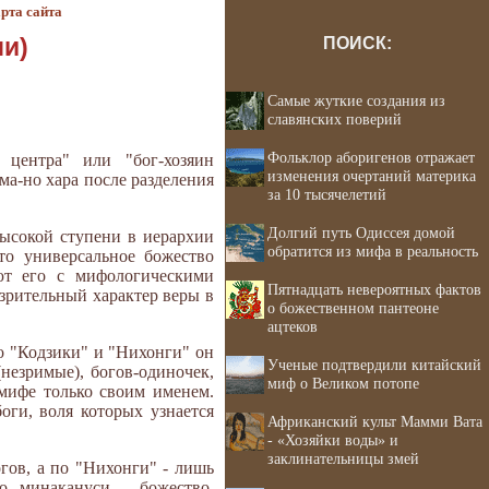
рта сайта
ми)
ПОИСК:
Самые жуткие создания из
славянских поверий
Фольклор аборигенов отражает
 центра" или "бог-хозяин
изменения очертаний материка
ма-но хара после разделения
за 10 тысячелетий
Долгий путь Одиссея домой
высокой ступени в иерархии
обратится из мифа в реальность
то универсальное божество
ют его с мифологическими
Пятнадцать невероятных фактов
зрительный характер веры в
о божественном пантеоне
ацтеков
о "Кодзики" и "Нихонги" он
Ученые подтвердили китайский
незримые), богов-одиночек,
миф о Великом потопе
 мифе только своим именем.
ги, воля которых узнается
Африканский культ Мамми Вата
- «Хозяйки воды» и
заклинательницы змей
гов, а по "Нихонги" - лишь
о минакануси - божество,