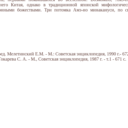
него Китая, однако в традиционной японской мифологичес
нными божествами. Три потомка Амэ-но минакануси, по сп
д. Мелетинский Е.М. - М.: Советская энциклопедия, 1990 г.- 672
арева С. А. - М., Советская энциклопедия, 1987 г. - т.1 - 671 с.