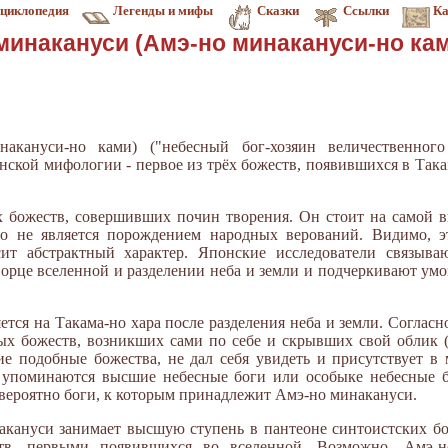
циклопедия
Легенды и мифы
Сказки
Ссылки
Ка
минакануси (Амэ-но минакануси-но ка
акануси-но ками) ("небесный бог-хозяин величественного
онской мифологии - первое из трёх божеств, появившихся в Така
х божеств, совершивших почин творения. Он стоит на самой 
но не является порождением народных верований. Видимо, э
ит абстрактный характер. Японские исследователи связыва
орце вселенной и разделении неба и земли и подчеркивают умо
тся на Такама-но хара после разделения неба и земли. Согласн
ых божеств, возникших сами по себе и скрывших свой облик (
ие подобные божества, не дал себя увидеть и присутствует в
упоминаются высшие небесные боги или особыке небесные бо
 вероятно боги, к которым принадлежит Амэ-но минакануси.
акануси занимает высшую ступень в пантеоне синтоистских бо
ств, первыми появившихся во вселенной. Возможно, Амэ-н