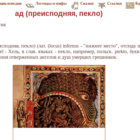
циклопедия
Легенды и мифы
Сказки
Ссылки
Ка
ад (преисподняя, пекло)
гия
исподняя, пекло) (лат. (locus) infernus - "нижнее место", отсюда ит
 hel - Хель, в слав. языках - пекло, например, польск. piekto, бук
зания отверженных ангелов и душ умерших грешников.