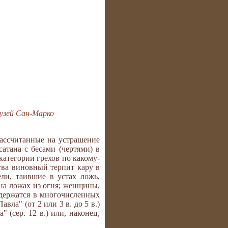
музей Сан-Марко
рассчитанные на устрашение
сатана с бесами (чертями) в
категории грехов по какому-
тва виновный терпит кару в
ли, таившие в устах ложь,
на ложах из огня; женщины,
одержатся в многочисленных
вла" (от 2 или 3 в. до 5 в.)
 (сер. 12 в.) или, наконец,