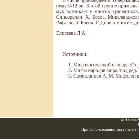
В числе произведений, содержащи
нему 8-12 вв. К этой группе примыка
мук возникает у многих художников,
Синьорелли, Х. Босха, Микеланджел
Рафаэль, У. Блейк, Г. Доре и многие д
Елисеева Л.А.
Источники:
Мифологический словарь./Гл. р
Мифы народов мира./под ред. То
Самозванцев А. М. Мифология В
© Злыгост
При использовании материалов п