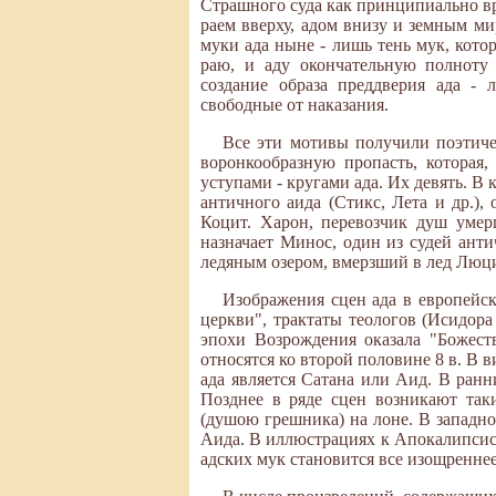
Страшного суда как принципиально вр
раем вверху, адом внизу и земным ми
муки ада ныне - лишь тень мук, кото
раю, и аду окончательную полноту 
создание образа преддверия ада -
свободные от наказания.
Все эти мотивы получили поэтиче
воронкообразную пропасть, которая
уступами - кругами ада. Их девять. 
античного аида (Стикс, Лета и др.)
Коцит. Харон, перевозчик душ умер
назначает Минос, один из судей анти
ледяным озером, вмерзший в лед Люциф
Изображения сцен ада в европейс
церкви", трактаты теологов (Исидора
эпохи Возрождения оказала "Божест
относятся ко второй половине 8 в. В 
ада является Сатана или Аид. В ранн
Позднее в ряде сцен возникают так
(душою грешника) на лоне. В западно
Аида. В иллюстрациях к Апокалипсису
адских мук становится все изощренне