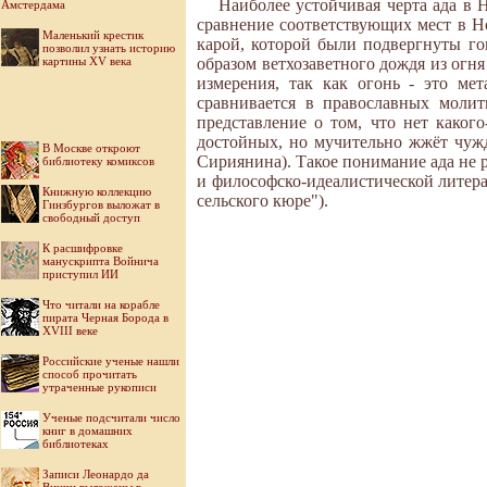
Наиболее устойчивая черта ада в 
Амстердама
сравнение соответствующих мест в Но
Маленький крестик
карой, которой были подвергнуты гони
позволил узнать историю
картины XV века
образом ветхозаветного дождя из огня
измерения, так как огонь - это ме
сравнивается в православных моли
представление о том, что нет какого
достойных, но мучительно жжёт чужд
В Москве откроют
Сириянина). Такое понимание ада не р
библиотеку комиксов
и философско-идеалистической литера
Книжную коллекцию
сельского кюре").
Гинзбургов выложат в
свободный доступ
К расшифровке
манускрипта Войнича
приступил ИИ
Что читали на корабле
пирата Черная Борода в
XVIII веке
Российские ученые нашли
способ прочитать
утраченные рукописи
Ученые подсчитали число
книг в домашних
библиотеках
Записи Леонардо да