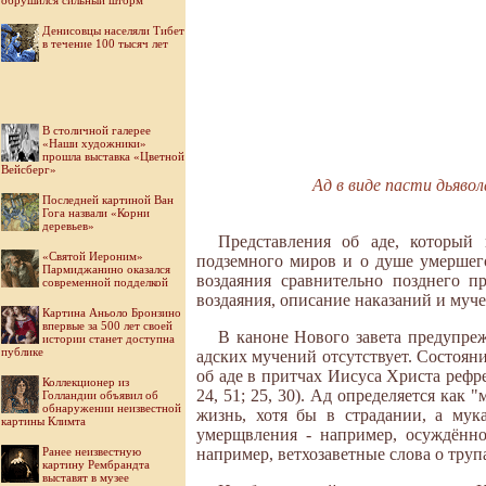
обрушился сильный шторм
Денисовцы населяли Тибет
в течение 100 тысяч лет
В столичной галерее
«Наши художники»
прошла выставка «Цветной
Вейсберг»
Ад в виде пасти дьяво
Последней картиной Ван
Гога назвали «Корни
деревьев»
Представления об аде, который
«Святой Иероним»
подземного миров и о душе умершего,
Пармиджанино оказался
воздаяния сравнительно позднего п
современной подделкой
воздаяния, описание наказаний и муч
Картина Аньоло Бронзино
впервые за 500 лет своей
В каноне Нового завета предупреж
истории станет доступна
публике
адских мучений отсутствует. Состоян
об аде в притчах Иисуса Христа рефрен
Коллекционер из
24, 51; 25, 30). Ад определяется как 
Голландии объявил об
обнаружении неизвестной
жизнь, хотя бы в страдании, а мук
картины Климта
умерщвления - например, осуждённо
Ранее неизвестную
например, ветхозаветные слова о трупах
картину Рембрандта
выставят в музее