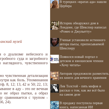
В турецких «вратах ада» нашли
Цербера
Историк обнаружил дом в
Лондоне, где Шекспир написал
«Ромео и Джульетту»
Ученые установили истинного
танский музей
автора пьесы, приписываемой
Шекспиру
я о дуализме небесного и
Появился новый портал о
гробного суда и загробного
детском и юношеском чтении
 наглядного, чувственного
«Хочу читать»
Авторам предложили разместить
но чувственная детализация
их книги для вечного хранения
знутри как боль. Упоминания
 8, 12; 13, 42 и 50; 22, 13;
Лев Толстой - пять мифов и
ывание в аду - это не вечная
рассказ о том, как же всё было
о не образ пытки, а образ
на самом деле
у сравнивается с трупом -
6, 24).
В продажу поступила первая
книга, написанная ИИ