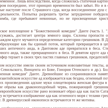
еменное. Лишь впоследствии, когда сложилась статичная карти
ром посередине, этот принцип временности был забыт. Но и в 
рые наступят после Страшного суда, когда воссоединение душ 
реальности. Попытка разрешить третье затруднение побудил
 лимба, где пребывают невинные, но не просвещенные хрис
ское воплощение в "Божественной комедии" Данте (часть 1. "
, сужаясь, достигает центра земного шара. Склоны пропасти 
В каждом круге мучаются определенные категории грешников. В 
, образующие как бы единый поток, который превращается в це
ших античного аида, в Дантовом аде превратился в беса. Ст
чного аида, также превращенного в беса. В девятом круге ада
ер терзает в своих трех пастях главных грешников, предателей 
ком искусстве имели своим источником новозаветные тексты, 
 Севильского, Винцента из Бове, Гонория Отенского и др.). Б
венная комедия" Данте. Древнейшие из сохранившихся памя
византийском искусстве ад изображается как бездна, огненный п
их произведениях адские муки олицетворяла женская фигура в 
ие образы как драконоподобный червь, пожирающий грешник
европейском искусстве рано возникает образ ада как пасти Са
 встречается изображение ада как огненного моря с телами гре
е. В древнерусской иконописи встречаются те же мотивы.