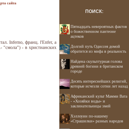
рта сайта
ПОИСК:
Пятнадцать невероятных фактов
о божественном пантеоне
ацтеков
ал. Inferno, франц. l'Enfer, а
Долгий путь Одиссея домой
в.- "смола") - в христианских
обратится из мифа в реальность
Найдена скульптурная голова
древней богини в британском
городе
Десять интереснейших религий,
которые исчезли сотни лет назад
Африканский культ Мамми Вата
- «Хозяйки воды» и
заклинательницы змей
Хэллоуин по-нашему
«Страшилки» разных народов