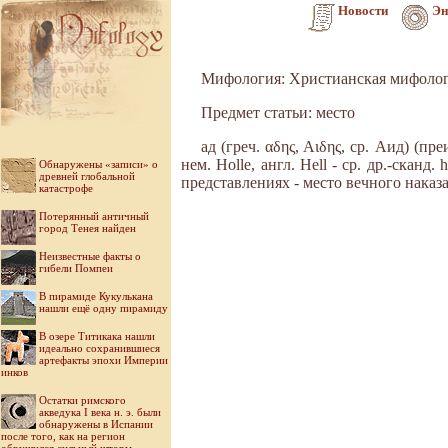
Новости
Эн
Мифология: Христианская мифоло
Предмет статьи: место
ад (греч. αδης, Αιδης, ср. Аид) (пре
нем. Holle, англ. Hell - ср. др.-сканд.
Обнаружены «записи» о
древней глобальной
представлениях - место вечного нака
катастрофе
Потерянный античный
город Тенея найден
Неизвестные факты о
гибели Помпеи
В пирамиде Кукулькана
нашли ещё одну пирамиду
В озере Титикака нашли
идеально сохранившиеся
артефакты эпохи Империи
инков
Остатки римского
акведука I века н. э. были
обнаружены в Испании
после того, как на регион