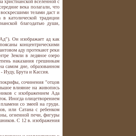
на христианской вселенной с
середние века полагали, что
с воскресшими телами даст и
а в католической традиции
тианской благодатью души,
Ад"). Он изображает ад как
опоясаны концентрическими
Дантовом аду протекают реки
нтре Земли в ледяное озеро
епень наказания грешникам
 на самом дне, образованном
- Иуду, Брута и Кассия.
апокрифы, сочинения "отцов
ольшое влияние на живопись
тников с ихображением Ада
оток. Иногда олицетворением
пламени со змеей на груди.
ов, или Сатана с ребенком
таны, огненной печи, фигуры
шников. С 12 в. изображения