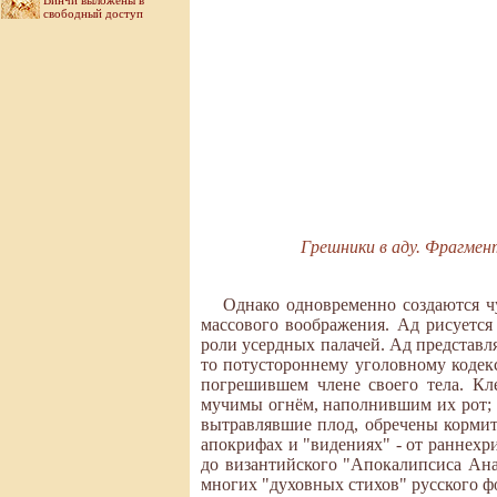
Винчи выложены в
свободный доступ
Грешники в аду. Фрагмен
Однако одновременно создаются ч
массового воображения. Ад рисуется 
роли усердных палачей. Ад представл
то потустороннему уголовному кодекс
погрешившем члене своего тела. Кл
мучимы огнём, наполнившим их рот; 
вытравлявшие плод, обречены кормит
апокрифах и "видениях" - от раннехри
до византийского "Апокалипсиса Анаст
многих "духовных стихов" русского ф