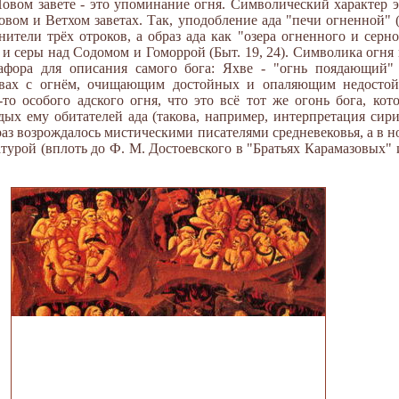
Новом завете - это упоминание огня. Символический характер э
вом и Ветхом заветах. Так, уподобление ада "печи огненной" (
тели трёх отроков, а образ ада как "озера огненного и серного
 и серы над Содомом и Гоморрой (Быт. 19, 24). Символика огня
тафора для описания самого бога: Яхве - "огнь поядающий" (
твах с огнём, очищающим достойных и опаляющим недостой
-то особого адского огня, что это всё тот же огонь бога, ко
ых ему обитателей ада (такова, например, интерпретация сири
аз возрождалось мистическими писателями средневековья, а в н
турой (вплоть до Ф. М. Достоевского в "Братьях Карамазовых"