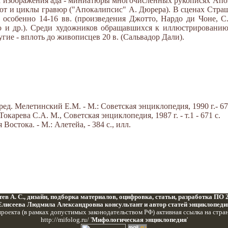
х изображения ада - миниатюры многочисленных рукописях Апо
ют и циклы гравюр ("Апокалипсис" А. Дюрера). В сценах Страш
 особенно 14-16 вв. (произведения Джотто, Нардо ди Чоне, С
о и др.). Среди художников обращавшихся к иллюстрированию
ругие - вплоть до живописцев 20 в. (Сальвадор Дали).
ед. Мелетинский Е.М. - М.: Советская энциклопедия, 1990 г.- 67
карева С.А. М., Советская энциклопедия, 1987 г. - т.1 - 671 с.
остока. - М.: Алетейа, - 384 с., илл.
ев А. С., дизайн, подборка материалов, оцифровка, статьи, разработка ПО
Елисеева Людмила Александровна консультант и автор статей энциклопеди
роекта (в рамках допустимых законодательством РФ) активная ссылка на стра
http://mifolog.ru/ '
Мифологическая энциклопедия
'