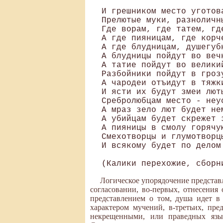
И грешником место уготова
Прелютые муки, разноличны
Где ворам, где татем, где
А где пияницам, где корче
А где блудницам, душегубн
А блудницы пойдут во вечн
А татие пойдут во великий
Разбойники пойдут в грозу
А чародеи отъидут в тяжки
И ясти их будут змеи люты
Сребролюбцам место - неус
А мраз зело лют будет нем
А убийцам будет скрежет з
А пияницы в смолу горячую
Смехотворцы и глумотворц
И всякому будет по делом 
Логическое упорядочение представ
согласовании, во-первых, отнесения
представлением о том, душа идет в
характером мучений, в-третьих, пр
некрещенными, или праведных язы