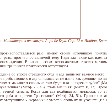
ла. Миниатюра к псалтырю Анри де Блуа. Сер. 12 в. Лондон, Бри
 противопоставляется раю, имеют своим источником поняти
 резко противопоставляемой телу. Идея ада также как идея за
роисхождения. В канонических ветхозаветных текстах мотивы
ений грешников практически отсутствуют.
дение об угрозе страшного суда и ада занимает важное место, 
ие пребывающего в аде описывается не извне как зрелище, но и
ом замыкаются словами: "там будет плач и скрежет зубов" (Матф.
"мука вечная" (Матф. 25, 46), "тьма внешняя" (Матф. 8, 12). Преб
а вечной смерти. Когда для ада подбирается метафора, то эт
го раба из притчи "рассекают" (Матф. 24, 51). Грешник в ад
 отступников - "червь их не умрёт, и огонь их не угаснет" (Ис. 6