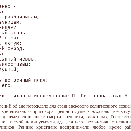
нно - 

я.

 разбойникам,

мницам,

ицам?

ый огонь,

 страх,

 лютую;

й смрад, 

я;

ыпный червь;

илостивым;

убный;

;

ы во вечный плач;

его.

лений об аде порождало для средневекового религиозного созна
 окончательного приговора грешной душе к эсхатологическом
 ад немедленно после смерти грешника, во-вторых, бестелес
едполагаемой неминуемости ада для всех нехристиан с невин
чников. Ранние христиане воспринимали любое, кроме рай