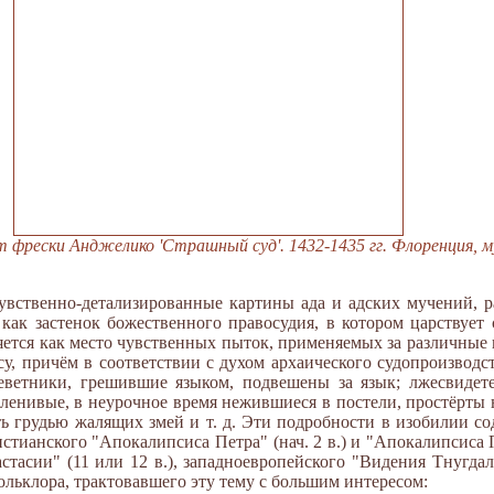
т фрески Анджелико 'Страшный суд'. 1432-1435 гг. Флоренция, 
увственно-детализированные картины ада и адских мучений, 
как застенок божественного правосудия, в котором царствует 
яется как место чувственных пыток, применяемых за различные 
у, причём в соответствии с духом архаического судопроизводс
еветники, грешившие языком, подвешены за язык; лжесвидете
ленивые, в неурочное время нежившиеся в постели, простёрты 
ь грудью жалящих змей и т. д. Эти подробности в изобилии с
стианского "Апокалипсиса Петра" (нач. 2 в.) и "Апокалипсиса Па
асии" (11 или 12 в.), западноевропейского "Видения Тнугдала"
ольклора, трактовавшего эту тему с большим интересом: