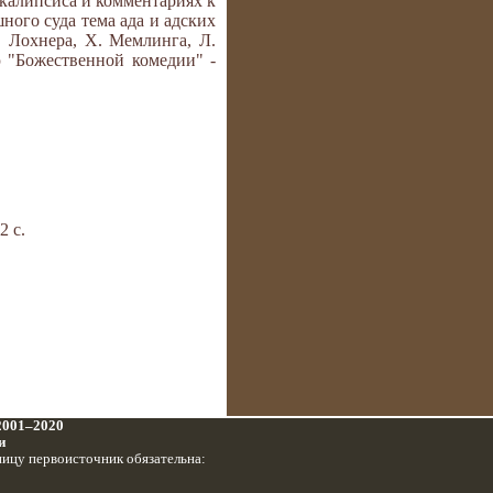
калипсиса и комментариях к
ного суда тема ада и адских
. Лохнера, Х. Мемлинга, Л.
 "Божественной комедии" -
2 с.
 2001–2020
и
ницу первоисточник обязательна: