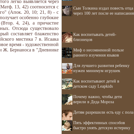
того легко выявляется через
Матф. 13, 42) соотносится с
Сын Толкина издал повесть отца
" (Апок. 20, 10; 21, 8) - с
через 100 лет после ее написания
 получает особенно глубокие
Втор. 4, 24), а причастие
ных. Отсюда существовало
торый составляет блаженство
Как воспитывать детей-
йского мистика 7 в. Исаака
близнецов
овое время - художественной
 и Ж. Бернаноса в "Дневнике
Миф о несомненной пользе
раннего изучения языков
Для лучшего развития ребенку
нужен минимум игрушек
Как воспитывают детей в
детском саду Leapkids
Почему важно, чтобы дети
верили в Деда Мороза
Детям разрешили есть еду с пола
Пять эффективных способов
быстро унять детскую истерику