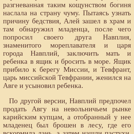
разгневанная таким кощунством богиня
наслала на страну чуму. Пытаясь узнать
причину бедствия, Алей зашел в храм и
там обнаружил младенца, после чего
попросил своего друга Навплия,
знаменитого мореплавателя и царя
города Навплий, заключить мать и
ребенка в ящик и бросить в море. Ящик
прибило к берегу Миссии, и Тевфрант,
царь миссийской Тевфрании, женился на
Авге и усыновил ребенка.
По другой версии, Навплий предпочел
продать Авгу на невольничьем рынке
карийским купцам, а отобранный у нее
младенец был брошен в лесу, где его
вскормила лань, а затем нашли пастухи,