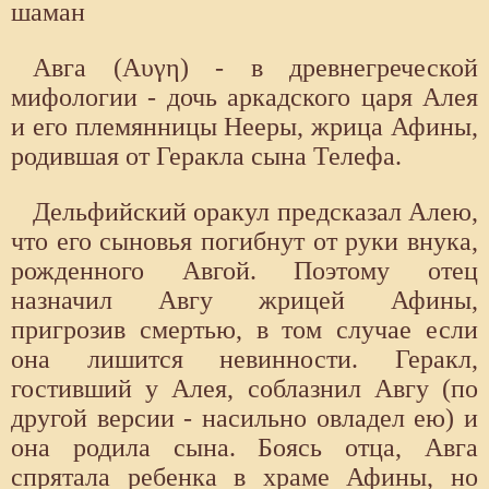
шаман
Авга (Αυγη) - в древнегреческой
мифологии - дочь аркадского царя Алея
и его племянницы Нееры, жрица Афины,
родившая от Геракла сына Телефа.
Дельфийский оракул предсказал Алею,
что его сыновья погибнут от руки внука,
рожденного Авгой. Поэтому отец
назначил Авгу жрицей Афины,
пригрозив смертью, в том случае если
она лишится невинности. Геракл,
гостивший у Алея, соблазнил Авгу (по
другой версии - насильно овладел ею) и
она родила сына. Боясь отца, Авга
спрятала ребенка в храме Афины, но