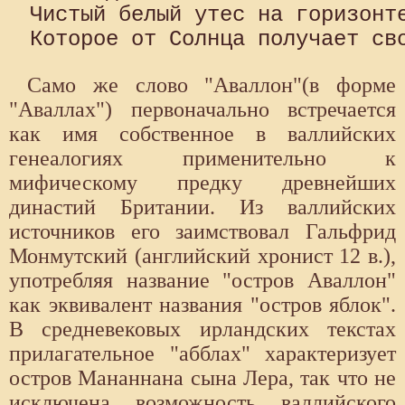
Чистый белый утес на горизонте
Само же слово "Аваллон"(в форме
"Аваллах") первоначально встречается
как имя собственное в валлийских
генеалогиях применительно к
мифическому предку древнейших
династий Британии. Из валлийских
источников его заимствовал Гальфрид
Монмутский (английский хронист 12 в.),
употребляя название "остров Аваллон"
как эквивалент названия "остров яблок".
В средневековых ирландских текстах
прилагательное "абблах" характеризует
остров Мананнана сына Лера, так что не
исключена возможность валлийского