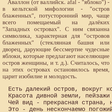
Аваллон (от валлийск. afal - "яблоко") -
в кельтской мифологии - "остров
блаженных", потусторонний мир, чаще
всего помещаемый на далёких
"Западных островах". С ним связанна
символика, характерная для "островов
блаженных" (стеклянная башня или
дворец, дарующие бессмертие чудесные
яблоки, которые предлагают населяющие
остров женщины, и т. д.). Считалось, что
на этих островах остановилось время,
царит изобилие и молодость.
Есть далекий остров, вокруг ко
Красота дивной земли, пейзажи 
Чей вид - прекрасная страна, н
Это - день нескончаемо погожий