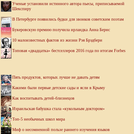
Ученые установили истинного автора пьесы, приписываемой
Шекспиру
В Петербурге появились будки для звонков советским поэтам
Букеровскую премию получила ирландка Анна Бернс
10 малоизвестных фактов из жизни Рэя Брэдбери
Топовая «двадцатка» бестселлеров 2016 года по итогам Forbes
Пять продуктов, которых лучше не давать детям
Какими были первые детские сады и ясли в Крыму
Как воспитывать детей-близнецов
Израильская бабушка стала «кукольным доктором»
Топ-5 необычных школ мира
Миф о несомненной пользе раннего изучения языков