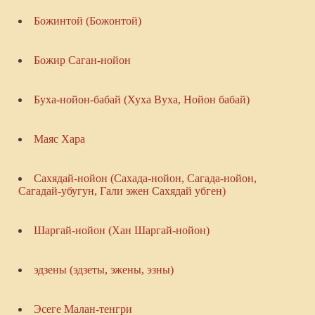
Божинтой (Божонтой)
Божир Саган-нойон
Буха-нойон-бабай (Хуха Вуха, Нойон бабай)
Маяс Хара
Сахядай-нойон (Сахада-нойон, Сагада-нойон,
Сагадай-убугун, Гали эжен Сахядай убген)
Шаргай-нойон (Хан Шаргай-нойон)
эдзены (эдзеты, эжены, эзны)
Эсеге Малан-тенгри