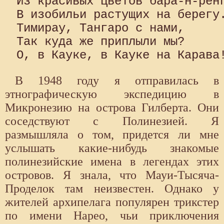
Из красивых цветов бара-н-ренг
В изобильи растущих на берегу.
Тимирау, Тангаро с нами,

Так куда же приплыли мы?

В 1948 году я отправилась в
этнографическую экспедицию в
Микронезию на острова Гилберта. Они
соседствуют с Полинезией. Я
размышляла о том, придется ли мне
услышать какие-нибудь знакомые
полинезийские имена в легендах этих
островов. Я знала, что Мауи-Тысяча-
Проделок там неизвестен. Однако у
жителей архипелага популярен трикстер
по имени Нарео, чьи приключения