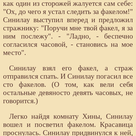
как один из сторожей жалуется сам себе:
"Ох, до чего я устал следить за факелом!"
Синилау выступил вперед и предложил
стражнику: "Поручи мне твой факел, я за
ним послежу". - "Ладно, - беспечно
согласился часовой, - становись на мое
место".
Синилау взял его факел, а страж
отправился спать. И Синилау погасил все
сто факелов. (О том, как вели себя
остальные девяносто девять часовых, не
говорится.)
Легко найдя комнату Хины, Синилау
вошел и посветил факелом. Красавица
проснулась. Синилау придвинулся к ней,