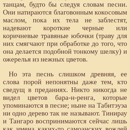
танцам, будто бы следуя словам песни.
Они натираются благовонным кокосовым
маслом, пока их тела не заблестят,
надевают короткие черные или
коричневые травяные юбочки (траву для
них смягчают при обработке до того, что
она делается подобной тонкому шелку) и
ожерелья из нежных цветов.
Но эта песнь слишком древняя, ее
слова порой непонятны даже тем, кто
сведущ в преданиях. Никто никогда не
видел цветов бара-н-ренга, которые
упоминаются в песне; ныне на Табитэуэа
ни одно дерево так не называют. Тинирау
и Тангаро воспринимаются сейчас лишь
как имена каких-то самоанских вождей