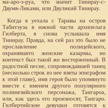
ма-аро-э-руа, что значит Тинирау-с-
Двумя-Ликами, или Двуликий Тинирау.
Когда я уехала с Таравы на остров
Табитэуэа в южной части архипелага
Гилберта, я снова услышала имя
Тинирау. Правда, на сей раз это было не
прославление полицейского,
охранявшего женские казармы, но
контекст был такой же восторженный. В
радостной песне, сопровождавшей танец
(несколько строк из нее взяты эпиграфом
к этой главе), имя героя было упомянуто
вместе с именем другого популярного
полинезийского персонажа, Тангароа,
или, как здесь его произносят, Тангаро.
Гилбертийские девушки готовятся к