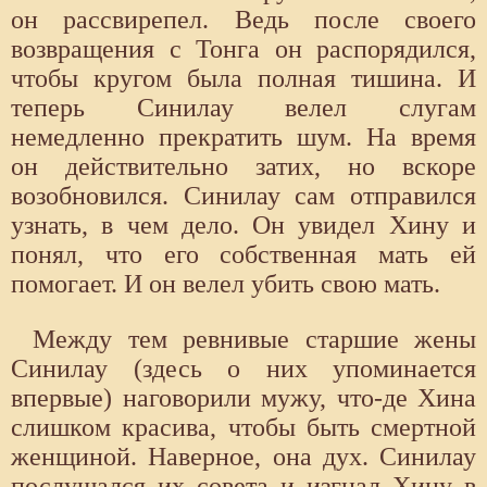
он рассвирепел. Ведь после своего
возвращения с Тонга он распорядился,
чтобы кругом была полная тишина. И
теперь Синилау велел слугам
немедленно прекратить шум. На время
он действительно затих, но вскоре
возобновился. Синилау сам отправился
узнать, в чем дело. Он увидел Хину и
понял, что его собственная мать ей
помогает. И он велел убить свою мать.
Между тем ревнивые старшие жены
Синилау (здесь о них упоминается
впервые) наговорили мужу, что-де Хина
слишком красива, чтобы быть смертной
женщиной. Наверное, она дух. Синилау
послушался их совета и изгнал Хину в