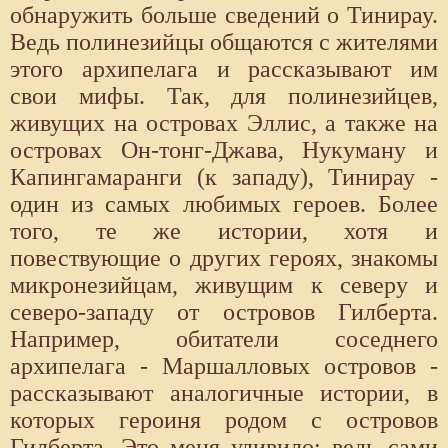
обнаружить больше сведений о Тинирау.
Ведь полинезийцы общаются с жителями
этого архипелага и рассказывают им
свои мифы. Так, для полинезийцев,
живущих на островах Эллис, а также на
островах Он-тонг-Джава, Нукуману и
Капингамаранги (к западу), Тинирау -
один из самых любимых героев. Более
того, те же истории, хотя и
повествующие о других героях, знакомы
микронезийцам, живущим к северу и
северо-западу от островов Гилберта.
Например, обитатели соседнего
архипелага - Маршалловых островов -
рассказывают аналогичные истории, в
которых героиня родом с островов
Гилберта. Это меня удивило: ведь сами