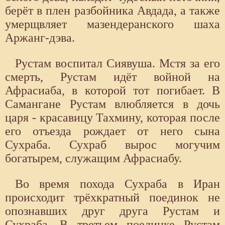
берёт в плен разбойника Авдада, а также
умерщвляет мазендеранского шаха
Аржанг-дэва.
Рустам воспитал Сиявуша. Мстя за его
смерть, Рустам идёт войной на
Афрасиаба, в которой тот погибает. В
Самангане Рустам влюбляется в дочь
царя - красавицу Тахмину, которая после
его отъезда рождает от него сына
Сухраба. Сухраб вырос могучим
богатырем, служащим Афрасиабу.
Во время похода Сухраба в Иран
происходит трёхкратный поединок не
опознавших друг друга Рустам и
Сухраба. В третьем поединке Рустам