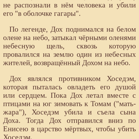
не распознали в нём человека и убили
его "в оболочке гагары".
По легенде, Дох поднимался на белом
олене на небо, затыкал чёрными оленями
небесную щель, сквозь которую
провалился на землю один из небесных
жителей, возвращённый Дохом на небо.
Дох являлся противником Хоседэм,
которая пыталась овладеть его душой
или сердцем. Пока Дох летал вместе с
птицами на юг зимовать к Томам ("мать-
жара"), Хоседэм убила и съела сына
Доха. Тогда Дох отправился вниз по
Енисею в царство мёртвых, чтобы убить
Хоседэм.