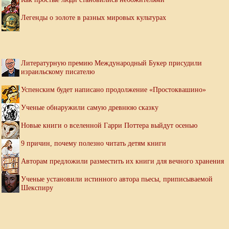
Легенды о золоте в разных мировых культурах
Литературную премию Международный Букер присудили
израильскому писателю
Успенским будет написано продолжение «Простоквашино»
Ученые обнаружили самую древнюю сказку
Новые книги о вселенной Гарри Поттера выйдут осенью
9 причин, почему полезно читать детям книги
Авторам предложили разместить их книги для вечного хранения
Ученые установили истинного автора пьесы, приписываемой
Шекспиру