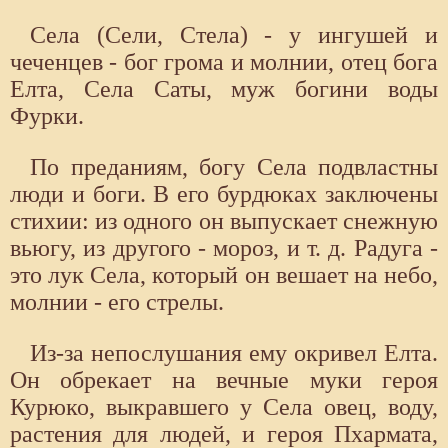
Села (Сели, Стела) - у ингушей и
чеченцев - бог грома и молнии, отец бога
Елта, Села Саты, муж богини воды
Фурки.
По преданиям, богу Села подвластны
люди и боги. В его бурдюках заключены
стихии: из одного он выпускает снежную
вьюгу, из другого - мороз, и т. д. Радуга -
это лук Села, который он вешает на небо,
молнии - его стрелы.
Из-за непослушания ему окривел Елта.
Он обрекает на вечные муки героя
Курюко, выкравшего у Села овец, воду,
растения для людей, и героя Пхармата,