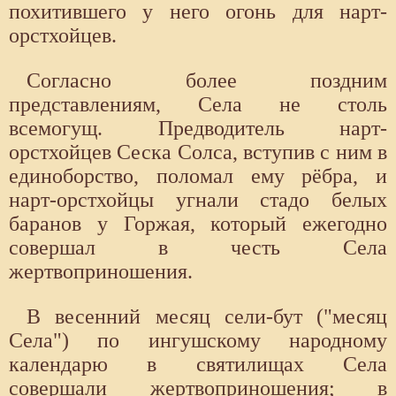
похитившего у него огонь для нарт-
орстхойцев.
Согласно более поздним
представлениям, Села не столь
всемогущ. Предводитель нарт-
орстхойцев Сеска Солса, вступив с ним в
единоборство, поломал ему рёбра, и
нарт-орстхойцы угнали стадо белых
баранов у Горжая, который ежегодно
совершал в честь Села
жертвоприношения.
В весенний месяц сели-бут ("месяц
Села") по ингушскому народному
календарю в святилищах Села
совершали жертвоприношения; в