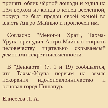
принять облик чёрной лошади и ездил на
нём верхом из конца в конец вселенной,
покуда не был предан своей женой во
власть Ангро-Майнью и проглочен им.
Согласно "Меног-и Храт", Тахма-
Урупа принудил Ангро-Майнью открыть
человечеству тщательно скрываемый
демонами секрет письменности.
В "Денкарте" (7, 1 и 19) сообщается,
что Тахма-Урупа первым на земле
искоренил идолопоклонничество и
основал город Нишапур.
Елисеева Л. А.