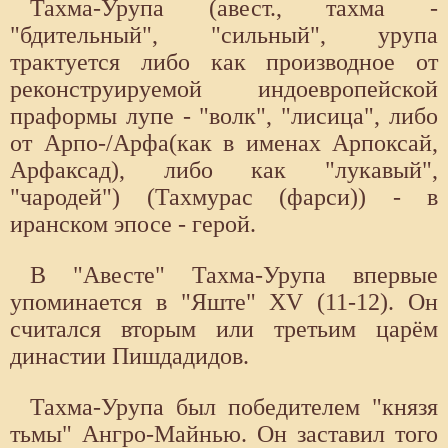
Тахма-Урупа (авест., тахма -
"бдительный", "сильный", урупа
трактуется либо как производное от
реконструируемой индоевропейской
праформы лупе - "волк", "лисица", либо
от Арпо-/Арфа(как в именах Арпоксай,
Арфаксад), либо как "лукавый",
"чародей") (Тахмурас (фарси)) - в
иранском эпосе - герой.
В "Авесте" Тахма-Урупа впервые
упоминается в "Яште" XV (11-12). Он
считался вторым или третьим царём
династии Пишдадидов.
Тахма-Урупа был победителем "князя
тьмы" Ангро-Майнью. Он заставил того