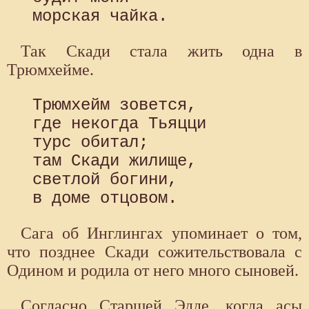
Так Скади стала жить одна в
Трюмхейме.
 Трюмхейм зовется,

 где некогда Тьяцци

 турс обитал;

 там Скади жилище,

 светлой богини,

Сага об Инглингах упоминает о том,
что позднее Скади сожительствовала с
Одином и родила от него много сыновей.
Согласно Старшей Эдде, когда асы