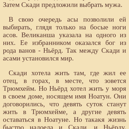
Затем Скади предложили выбрать мужа.
В свою очередь асы позволили ей
выбирать, глядя только на босые ноги
асов. Великанша указала на одного из
них. Ее избранником оказался бог из
рода ванов - Ньёрд. Так между Скади и
асами установился мир.
Скади хотела жить там, где жил ее
отец, в горах, в месте, что зовется
Трюмхейм. Но Ньёрд хотел жить у моря
в своем доме, носящем имя Ноатун. Они
договорились, что девять суток станут
жить в Трюмхейме, а другие девять
оставаться в Ноатуне. Но такакя жизнь
быстро надоела и Скади, и Ньёрду.