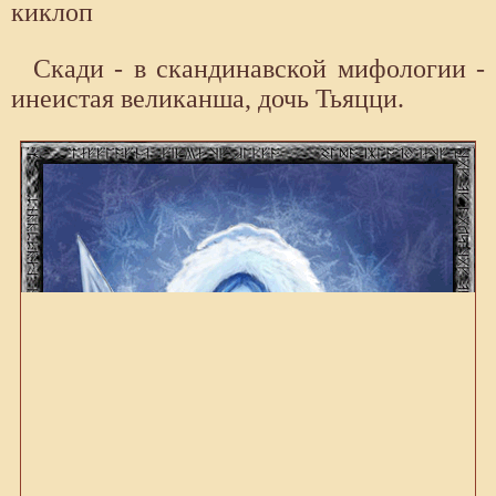
киклоп
Скади - в скандинавской мифологии -
инеистая великанша, дочь Тьяцци.