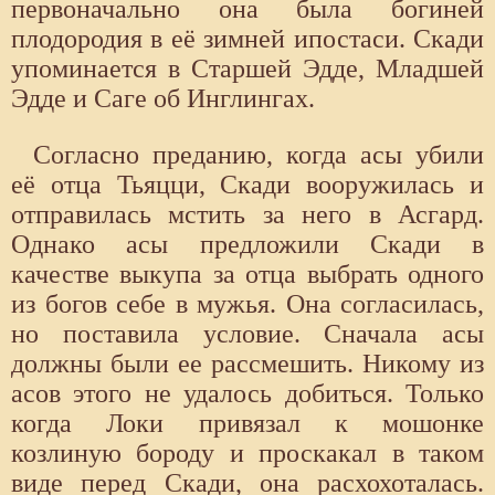
первоначально она была богиней
плодородия в её зимней ипостаси. Скади
упоминается в Старшей Эдде, Младшей
Эдде и Саге об Инглингах.
Согласно преданию, когда асы убили
её отца Тьяцци, Скади вооружилась и
отправилась мстить за него в Асгард.
Однако асы предложили Скади в
качестве выкупа за отца выбрать одного
из богов себе в мужья. Она согласилась,
но поставила условие. Сначала асы
должны были ее рассмешить. Никому из
асов этого не удалось добиться. Только
когда Локи привязал к мошонке
козлиную бороду и проскакал в таком
виде перед Скади, она расхохоталась.