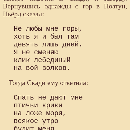
Вернувшись однажды с гор в Ноатун,
Ньёрд сказал:
 Не любы мне горы,

 хоть я и был там

 девять лишь дней.

 Я не сменяю

 клик лебединый

Тогда Скади ему ответила:
 Спать не дают мне

 птичьи крики

 на ложе моря,

 всякое утро

 будит меня
