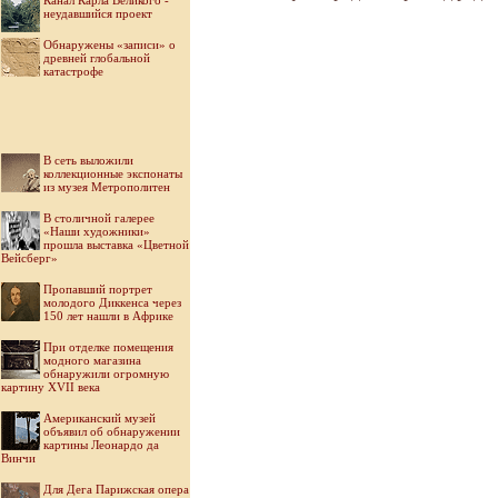
Канал Карла Великого -
неудавшийся проект
Обнаружены «записи» о
древней глобальной
катастрофе
В сеть выложили
коллекционные экспонаты
из музея Метрополитен
В столичной галерее
«Наши художники»
прошла выставка «Цветной
Вейсберг»
Пропавший портрет
молодого Диккенса через
150 лет нашли в Африке
При отделке помещения
модного магазина
обнаружили огромную
картину XVII века
Американский музей
объявил об обнаружении
картины Леонардо да
Винчи
Для Дега Парижская опера