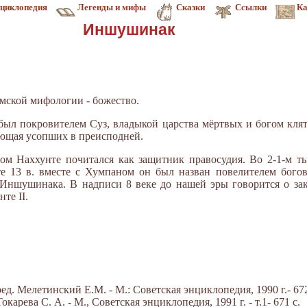
циклопедия
Легенды и мифы
Сказки
Ссылки
Ка
Иншушинак
амской мифологии - божество.
ыл покровителем Суз, владыкой царства мёртвых и богом клят
ющая усопших в преисподней.
м Наххунте почитался как защитник правосудия. Во 2-1-м ты
сте 13 в. вместе с Хумпаном он был назван повелителем бого
Иншушинака. В надписи 8 веке до нашей эры говорится о зак
те II.
д. Мелетинский Е.М. - М.: Советская энциклопедия, 1990 г.- 672
арева С. А. - М., Советская энциклопедия, 1991 г. - т.1- 671 с.