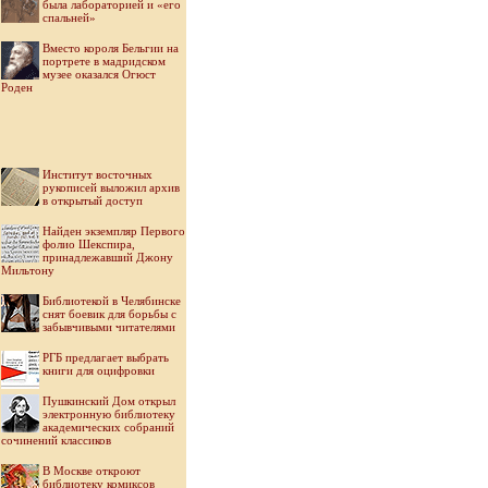
была лабораторией и «его
спальней»
Вместо короля Бельгии на
портрете в мадридском
музее оказался Огюст
Роден
Институт восточных
рукописей выложил архив
в открытый доступ
Найден экземпляр Первого
фолио Шекспира,
принадлежавший Джону
Мильтону
Библиотекой в Челябинске
снят боевик для борьбы с
забывчивыми читателями
РГБ предлагает выбрать
книги для оцифровки
Пушкинский Дом открыл
электронную библиотеку
академических собраний
сочинений классиков
В Москве откроют
библиотеку комиксов