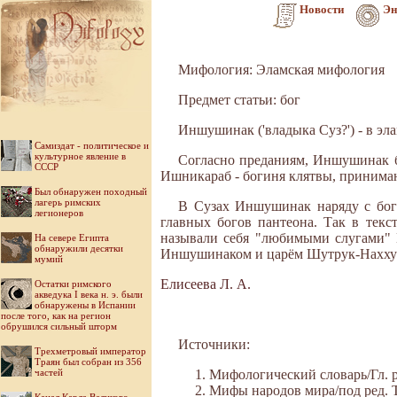
Новости
Эн
Мифология: Эламская мифология
Предмет статьи: бог
Иншушинак ('владыка Суз?') - в эл
Самиздат - политическое и
культурное явление в
Согласно преданиям, Иншушинак б
СССР
Ишникараб - богиня клятвы, принима
Был обнаружен походный
лагерь римских
В Сузах Иншушинак наряду с бого
легионеров
главных богов пантеона. Так в тек
называли себя "любимыми слугами" 
На севере Египта
обнаружили десятки
Иншушинаком и царём Шутрук-Наххун
мумий
Елисеева Л. А.
Остатки римского
акведука I века н. э. были
обнаружены в Испании
после того, как на регион
обрушился сильный шторм
Источники:
Трехметровый император
Траян был собран из 356
частей
Мифологический словарь/Гл. ре
Мифы народов мира/под ред. Ток