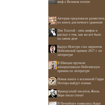
миф о Великом потопе
Авторам предложили разместить
их книги для вечного хранения
Лев Толстой - пять мифов и
рассказ о том, как же всё было
на самом деле
Кадзуо Исигуро стал лауреатом
Нобелевской премии 2017 г. по
литературе
В Швеции вручили
альтернативную Нобелевскую
премию по литературе
Новые книги о вселенной Гарри
Поттера выйдут осенью
Французский писатель Жюль
Верн писал стихи!
В Петербурге появились будки