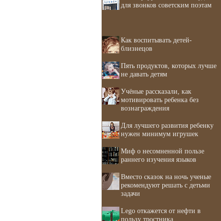
для звонков советским поэтам
Как воспитывать детей-
близнецов
Пять продуктов, которых лучше
не давать детям
Учёные рассказали, как
мотивировать ребенка без
вознаграждения
Для лучшего развития ребенку
нужен минимум игрушек
Миф о несомненной пользе
раннего изучения языков
Вместо сказок на ночь ученые
рекомендуют решать с детьми
задачи
Lego откажется от нефти в
пользу тростника