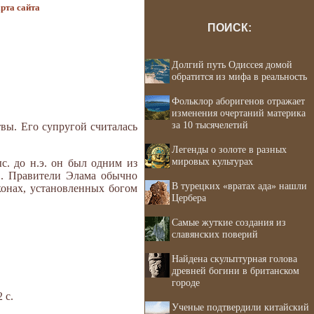
рта сайта
ПОИСК:
Долгий путь Одиссея домой
обратится из мифа в реальность
Фольклор аборигенов отражает
изменения очертаний материка
за 10 тысячелетий
вы. Его супругой считалась
Легенды о золоте в разных
мировых культурах
с. до н.э. он был одним из
в. Правители Элама обычно
В турецких «вратах ада» нашли
онах, установленных богом
Цербера
Самые жуткие создания из
славянских поверий
Найдена скульптурная голова
древней богини в британском
городе
 с.
Ученые подтвердили китайский