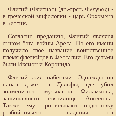
Флегий (Флегиас) (др.-греч. Φλεγυας) -
в греческой мифологии - царь Орхомена
в Беотии.
Согласно преданию, Флегий являлся
сыном бога войны Ареса. По его имени
получило свое назва­ние воинственное
племя флегийцев в Фессалии. Его детьми
были Иксион и Коронида.
Флегий жил набегами. Однажды он
напал даже на Дельфы, где убил
знаменитого музыканта Филаммона,
защищавшего святилище Аполлона.
Также ему приписывают подготовку
разбойничьего нападения на