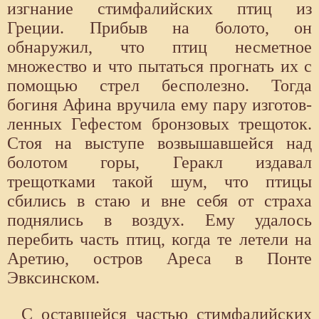
изгнание стимфалийских птиц из
Греции. Прибыв на болото, он
обнаружил, что птиц несметное
множество и что пытаться прогнать их с
помощью стрел бесполезно. Тогда
богиня Афина вручила ему пару изготов­
ленных Гефестом бронзовых трещоток.
Стоя на выступе возвышавшейся над
болотом горы, Геракл издавал
трещотками такой шум, что пти­цы
сбились в стаю и вне себя от страха
поднялись в воздух. Ему уда­лось
перебить часть птиц, когда те летели на
Аретию, остров Ареса в Понте
Эвксинском.
С оставшейся частью стимфалийских