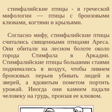
стимфалийские птицы - в греческой
мифологии — птицы с бронзо­выми
клювами, когтями и крыльями.
Согласно мифу, стимфалийские птицы
считались священными пти­цами Ареса.
Они обитали на лесном болоте около
города Стимфала в Аркадии.
Стимфалийские птицы большими стаями
поднимались в воздух, чтобы ливнем
бронзовых перьев убивать людей и
зверей, а ядовитым поме­том портить
урожай. Иногда они камнем падали
человеку на грудь, пронзая ее клювом.