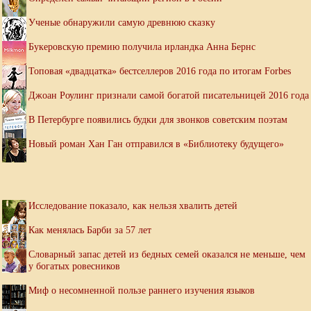
Ученые обнаружили самую древнюю сказку
Букеровскую премию получила ирландка Анна Бернс
Топовая «двадцатка» бестселлеров 2016 года по итогам Forbes
Джоан Роулинг признали самой богатой писательницей 2016 года
В Петербурге появились будки для звонков советским поэтам
Новый роман Хан Ган отправился в «Библиотеку будущего»
Исследование показало, как нельзя хвалить детей
Как менялась Барби за 57 лет
Словарный запас детей из бедных семей оказался не меньше, чем
у богатых ровесников
Миф о несомненной пользе раннего изучения языков