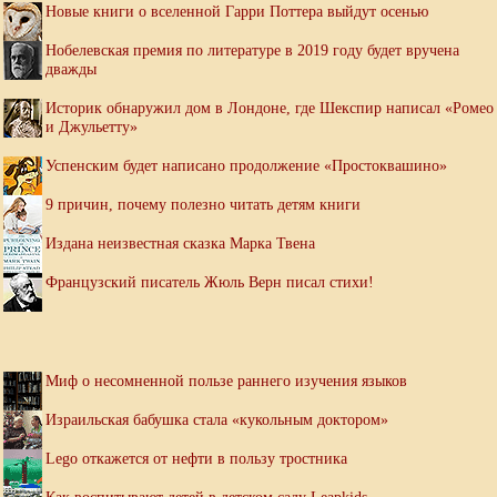
Новые книги о вселенной Гарри Поттера выйдут осенью
Нобелевская премия по литературе в 2019 году будет вручена
дважды
Историк обнаружил дом в Лондоне, где Шекспир написал «Ромео
и Джульетту»
Успенским будет написано продолжение «Простоквашино»
9 причин, почему полезно читать детям книги
Издана неизвестная сказка Марка Твена
Французский писатель Жюль Верн писал стихи!
Миф о несомненной пользе раннего изучения языков
Израильская бабушка стала «кукольным доктором»
Lego откажется от нефти в пользу тростника