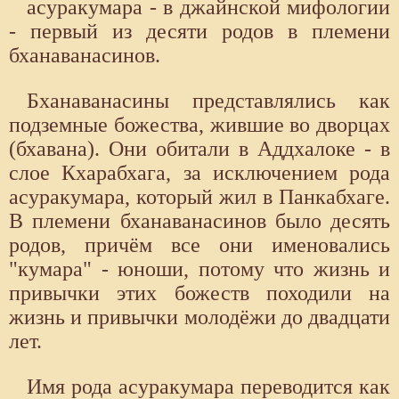
асуракумара - в джайнской мифологии
- первый из десяти родов в племени
бханаванасинов.
Бханаванасины представлялись как
подземные божества, жившие во дворцах
(бхавана). Они обитали в Аддхалоке - в
слое Кхарабхага, за исключением рода
асуракумара, который жил в Панкабхаге.
В племени бханаванасинов было десять
родов, причём все они именовались
"кумара" - юноши, потому что жизнь и
привычки этих божеств походили на
жизнь и привычки молодёжи до двадцати
лет.
Имя рода асуракумара переводится как