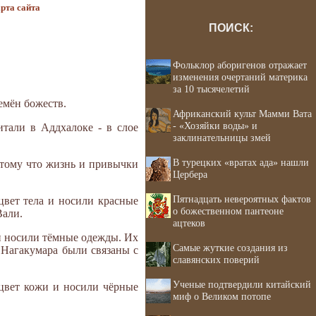
рта сайта
ПОИСК:
Фольклор аборигенов отражает
изменения очертаний материка
за 10 тысячелетий
емён божеств.
Африканский культ Мамми Вата
- «Хозяйки воды» и
итали в Аддхалоке - в слое
заклинательницы змей
В турецких «вратах ада» нашли
отому что жизнь и привычки
Цербера
Пятнадцать невероятных фактов
цвет тела и носили красные
о божественном пантеоне
Вали.
ацтеков
и носили тёмные одежды. Их
Самые жуткие создания из
 Нагакумара были связаны с
славянских поверий
Ученые подтвердили китайский
 цвет кожи и носили чёрные
миф о Великом потопе