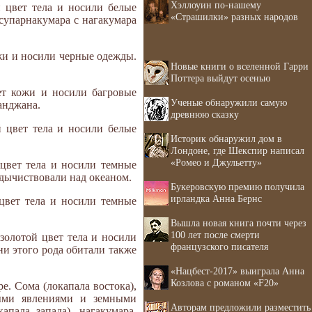
Хэллоуин по-нашему
й цвет тела и носили белые
«Страшилки» разных народов
супарнакумара с нагакумара
жи и носили черные одежды.
Новые книги о вселенной Гарри
Поттера выйдут осенью
ет кожи и носили багровые
Ученые обнаружили самую
анджана.
древнюю сказку
й цвет тела и носили белые
Историк обнаружил дом в
Лондоне, где Шекспир написал
«Ромео и Джульетту»
 цвет тела и носили темные
дычиствовали над океаном.
Букеровскую премию получила
ирландка Анна Бернс
цвет тела и носили темные
Вышла новая книга почти через
100 лет после смерти
золотой цвет тела и носили
французского писателя
и этого рода обитали также
«Нацбест-2017» выиграла Анна
Козлова с романом «F20»
. Сома (локапала востока),
ными явлениями и земными
Авторам предложили разместить
пала запада), нагакумара,