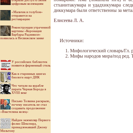
открыли доступ к своим
цифровым коллекциям
стханитакумара и удадхикумара след
диккумара были ответственны за мета
«Мальчик в голубом»
отправится на
реставрацию
Елисеева Л. А.
Реконструкция утраченной
картины «Коронация
Барбары Радзивилл»
появилась в Несвижском замке
Источники:
Мифологический словарь/Гл. ре
Мифы народов мира/под ред. Ток
У российских библиотек
появится фирменный стиль
Как в старинных книгах
биологи ищут ДНК
Что читали на корабле
пирата Черная Борода в
XVIII веке
Письмо Толкина раскрыло,
почему писатель не стал
создавать продолжение
«Властелина колец»
Найден экземпляр Первого
фолио Шекспира,
принадлежавший Джону
Мильтону