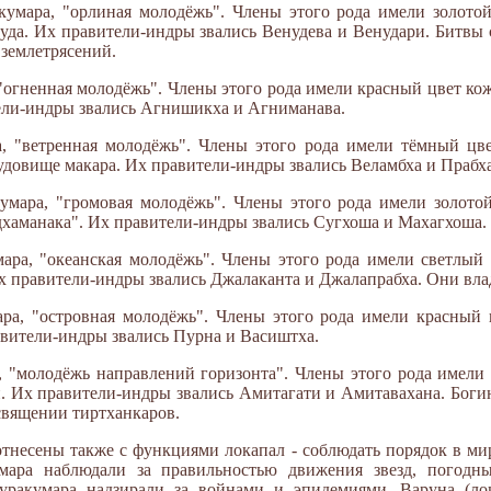
кумара, "орлиная молодёжь". Члены этого рода имели золото
уда. Их правители-индры звались Венудева и Венудари. Битвы 
землетрясений.
"огненная молодёжь". Члены этого рода имели красный цвет ко
ели-индры звались Агнишикха и Агниманава.
, "ветренная молодёжь". Члены этого рода имели тёмный цв
удовище макара. Их правители-индры звались Веламбха и Прабх
умара, "громовая молодёжь". Члены этого рода имели золото
дхаманака". Их правители-индры звались Сугхоша и Махагхоша.
ара, "океанская молодёжь". Члены этого рода имели светлый
х правители-индры звались Джалаканта и Джалапрабха. Они вла
ра, "островная молодёжь". Члены этого рода имели красный 
авители-индры звались Пурна и Васиштха.
 "молодёжь направлений горизонта". Члены этого рода имели 
. Их правители-индры звались Амитагати и Амитавахана. Богин
освящении тиртханкаров.
несены также с функциями локапал - соблюдать порядок в мире
умара наблюдали за правильностью движения звезд, погод
уракумара надзирали за войнами и эпидемиями. Варуна (лока