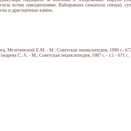
илиза всеми наводнениями. Вайшравана (локапала севера), су
ллы и драгоценные камни.
д. Мелетинский Е.М. - М.: Советская энциклопедия, 1990 г.- 672
арева С. А. - М., Советская энциклопедия, 1987 г. - т.1 - 671 с.