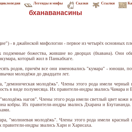
циклопедия
Легенды и мифы
Сказки
Ссылки
Ка
бханаванасины
ие") - в джайнской мифологии - первое из четырёх основных пл
к подземные божества, жившие во дворцах (бхавана). Они об
акумара, который жил в Панкабхаге.
сять родов, причём все они именовались "кумара" - юноши, п
ивычки молодёжи до двадцати лет.
а, "демоническая молодёжь". Члены этого рода имели черный 
сть в виде полумесяца. Их правители-индры звались Чамара и 
 "молодёжь нагов". Члены этого рода имели светлый цвет кожи 
на кобры. Их правители-индры звались Дхарана и Бхутананда.
ками.
ара, "молниевая молодёжь". Члены этого рода имели красный
х правители-индры звались Хари и Харисаха.