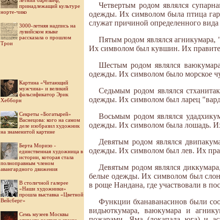
летний барельеф,
Четвертым родом являлся супарна
принадлежащий культуре
норте-чико
одежды. Их символом была птица гар
служат причиной определенного вида 
3000-летняя надпись на
лувийском языке
рассказала о прошлом
Пятым родом являлся агникумара, 
Трои
Их символом был кувшин. Их правит
Шестым родом являлся ваюкумара
одежды. Их символом было морское ч
Картина «Читающий
мужчина» и великий
Седьмым родом являлся стханитак
фальсификатор Эрик
одежды. Их символом был ларец "вар
Хебборн
Секреты «Богатырей»
Восьмым родом являлся удадхикум
Васнецова: кого на самом
одежды. Их символом была лошадь. И
деле изобразил художник
на знаменитой картине
Девятым родом являлся двипакума
Берта Моризо -
одежды. Их символом был лев. Их пр
единственная художница в
истории, которая стала
полноправным членом
Девятым родом являлся диккумара,
авангардного движения
белые одежды. Их символом был слон
В столичной галерее
в роще Нандана, где участвовали в п
«Наши художники»
прошла выставка «Цветной
Вейсберг»
Функции бханаванасинов были соот
видьюткумара, ваюкумара и агник
Семь музеев Москвы
пожарами. Яма (локапала юга) и ас