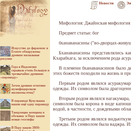
Новости
Эн
Мифология: Джайнская мифология
Предмет статьи: бог
бханаванасины ("во-дворцах-живущ
Искусство до фараонов: в
Египте обнаружены
Бханаванасины представлялись ка
древние наскальные
Кхарабхага, за исключением рода асур
рисунки
Гора в Индонезии
В племени бханаванасинов было де
скрывала очень большую и
этих божеств походили на жизнь и пр
чрезвычайно древнюю
«пирамиду»
Первым родом являлся асуракумар
Зачем древние египтяне
одежды. Их символом была драгоценно
мумифицировали
миллионы птиц?
Вторым родом являлся нагакумара,
В пирамиде Кукулькана
символом была корона в виде капюшо
нашли ещё одну пирамиду
водой, в частности, с дождевыми обла
Танцующие женщина и
обезьяна: в Перу нашли
Третьим родом являлся видьюткум
новые геоглифы
одежды. Их символом была ваджра. И
В Перу нашли 3800-